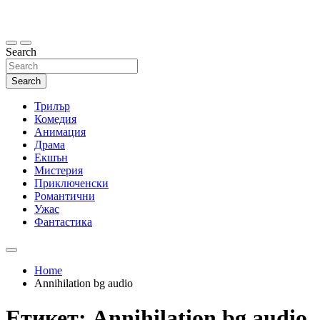
Skip
to
content
Search
Search
Трилър
Комедия
Анимация
Драма
Екшън
Мистерия
Приключенски
Романтични
Ужас
Фантастика
Home
Annihilation bg audio
Етикет:
Annihilation bg audio