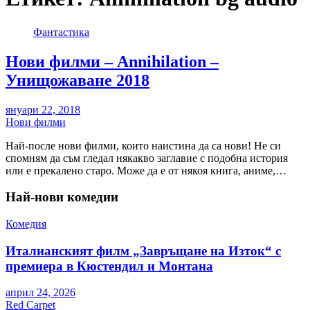
Фантастика
Нови филми – Annihilation –
Унищожаване 2018
януари 22, 2018
Нови филми
Най-после нови филми, които наистина да са нови! Не си
спомням да съм гледал някакво заглавие с подобна история
или е прекалено старо. Може да е от някоя книга, аниме,…
Най-нови комедии
Комедия
Италианският филм „Завръщане на Изток“ с
премиера в Кюстендил и Монтана
април 24, 2026
Red Carpet