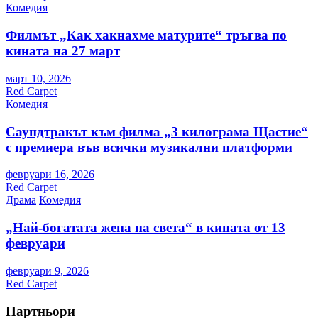
Комедия
Филмът „Как хакнахме матурите“ тръгва по
кината на 27 март
март 10, 2026
Red Carpet
Комедия
Саундтракът към филма „3 килограма Щастие“
с премиера във всички музикални платформи
февруари 16, 2026
Red Carpet
Драма
Комедия
„Най-богатата жена на света“ в кината от 13
февруари
февруари 9, 2026
Red Carpet
Партньори