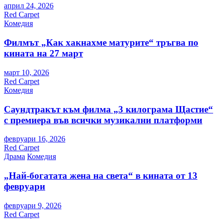
април 24, 2026
Red Carpet
Комедия
Филмът „Как хакнахме матурите“ тръгва по
кината на 27 март
март 10, 2026
Red Carpet
Комедия
Саундтракът към филма „3 килограма Щастие“
с премиера във всички музикални платформи
февруари 16, 2026
Red Carpet
Драма
Комедия
„Най-богатата жена на света“ в кината от 13
февруари
февруари 9, 2026
Red Carpet