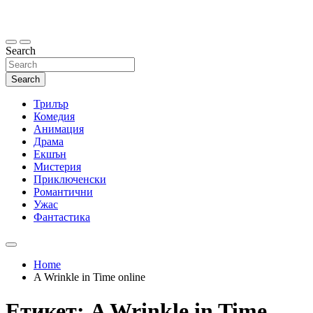
Skip
to
content
Search
Search
Трилър
Комедия
Анимация
Драма
Екшън
Мистерия
Приключенски
Романтични
Ужас
Фантастика
Home
A Wrinkle in Time online
Етикет:
A Wrinkle in Time