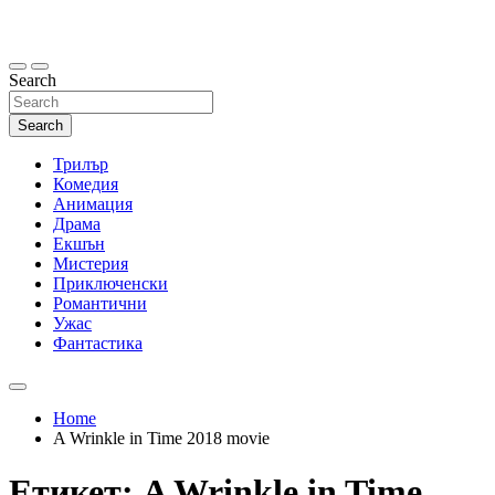
Skip
to
content
Search
Search
Трилър
Комедия
Анимация
Драма
Екшън
Мистерия
Приключенски
Романтични
Ужас
Фантастика
Home
A Wrinkle in Time 2018 movie
Етикет:
A Wrinkle in Time