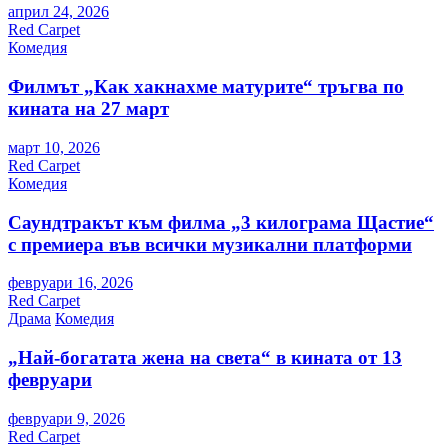
април 24, 2026
Red Carpet
Комедия
Филмът „Как хакнахме матурите“ тръгва по
кината на 27 март
март 10, 2026
Red Carpet
Комедия
Саундтракът към филма „3 килограма Щастие“
с премиера във всички музикални платформи
февруари 16, 2026
Red Carpet
Драма
Комедия
„Най-богатата жена на света“ в кината от 13
февруари
февруари 9, 2026
Red Carpet