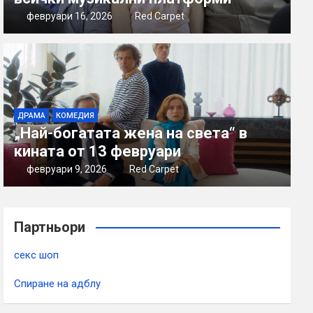
февруари 16, 2026
Red Carpet
ДРАМА
КОМЕДИЯ
„Най-богатата жена на света“ в
кината от 13 февруари
февруари 9, 2026
Red Carpet
Партньори
секс шоп
Спиране на адблу