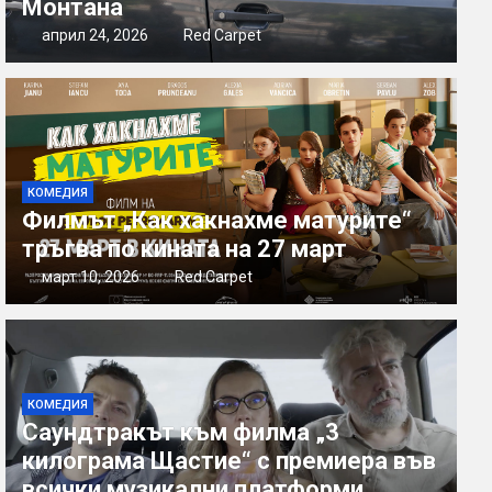
Монтана
април 24, 2026
Red Carpet
КОМЕДИЯ
Филмът „Как хакнахме матурите“
тръгва по кината на 27 март
март 10, 2026
Red Carpet
КОМЕДИЯ
Саундтракът към филма „3
килограма Щастие“ с премиера във
всички музикални платформи