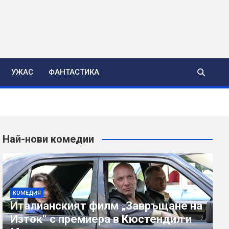
УЖАС
ФАНТАСТИКА
Най-нови комедии
КОМЕДИЯ
Италианският филм „Завръщане на
Изток“ с премиера в Кюстендил и