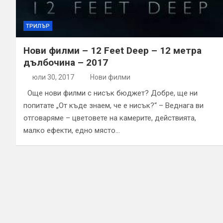
ТРИЛЪР
Нови филми – 12 Feet Deep – 12 метра
дълбочина – 2017
юли 30, 2017
Нови филми
Още нови филми с нисък бюджет? Добре, ще ни
попитате „От къде знаем, че е нисък?“ – Веднага ви
отговаряме – цветовете на камерите, действията,
малко ефекти, едно място…