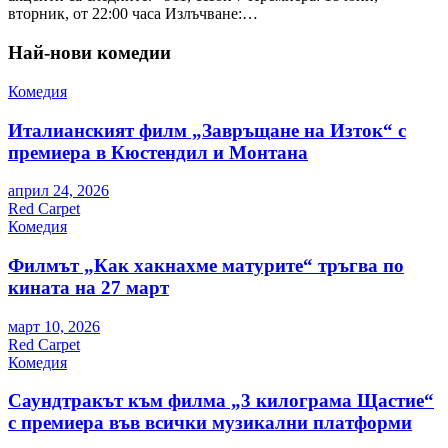
вторник, от 22:00 часа Излъчване:…
Най-нови комедии
Комедия
Италианският филм „Завръщане на Изток“ с
премиера в Кюстендил и Монтана
април 24, 2026
Red Carpet
Комедия
Филмът „Как хакнахме матурите“ тръгва по
кината на 27 март
март 10, 2026
Red Carpet
Комедия
Саундтракът към филма „3 килограма Щастие“
с премиера във всички музикални платформи