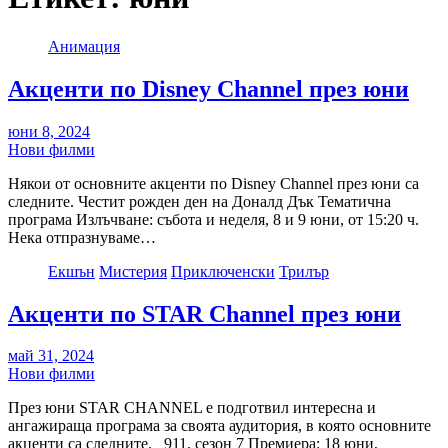
Анимация
Акценти по Disney Channel през юни
юни 8, 2024
Нови филми
Някои от основните акценти по Disney Channel през юни са
следните. Честит рожден ден на Доналд Дък Тематична
програма Излъчване: събота и неделя, 8 и 9 юни, от 15:20 ч.
Нека отпразнуваме…
Екшън
Мистерия
Приключенски
Трилър
Акценти по STAR Channel през юни
май 31, 2024
Нови филми
През юни STAR CHANNEL е подготвил интересна и
ангажираща програма за своята аудитория, в която основните
акценти са следните. 911, сезон 7 Премиера: 18 юни,