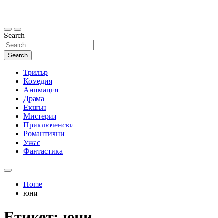
Skip
to
content
Search
Search
Трилър
Комедия
Анимация
Драма
Екшън
Мистерия
Приключенски
Романтични
Ужас
Фантастика
Home
юни
Етикет:
юни