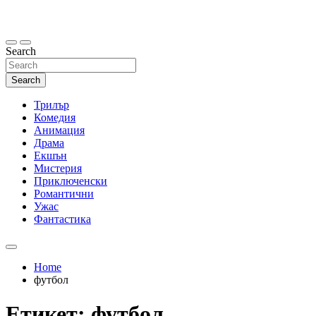
Skip
to
content
Search
Search
Трилър
Комедия
Анимация
Драма
Екшън
Мистерия
Приключенски
Романтични
Ужас
Фантастика
Home
футбол
Етикет:
футбол