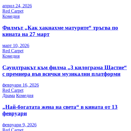
април 24, 2026
Red Carpet
Комедия
Филмът „Как хакнахме матурите“ тръгва по
кината на 27 март
март 10, 2026
Red Carpet
Комедия
Саундтракът към филма „3 килограма Щастие“
с премиера във всички музикални платформи
февруари 16, 2026
Red Carpet
Драма
Комедия
„Най-богатата жена на света“ в кината от 13
февруари
февруари 9, 2026
Red Carpet