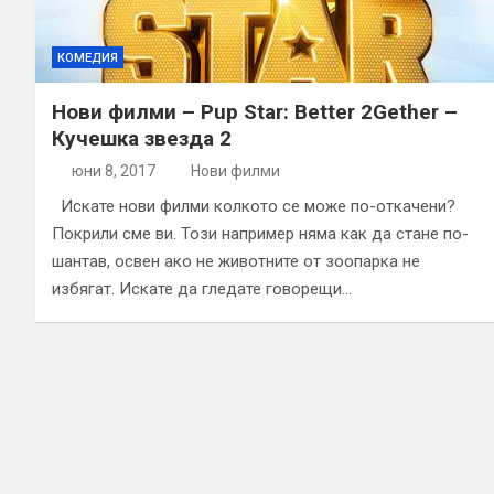
КОМЕДИЯ
Нови филми – Pup Star: Better 2Gether –
Кучешка звезда 2
юни 8, 2017
Нови филми
Искате нови филми колкото се може по-откачени?
Покрили сме ви. Този например няма как да стане по-
шантав, освен ако не животните от зоопарка не
избягат. Искате да гледате говорещи…