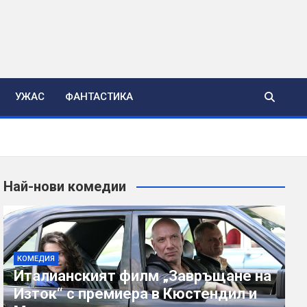
УЖАС
ФАНТАСТИКА
Най-нови комедии
КОМЕДИЯ
Италианският филм „Завръщане на
Изток“ с премиера в Кюстендил и