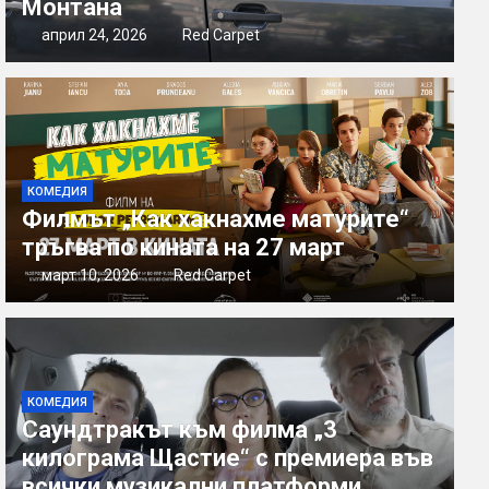
Монтана
април 24, 2026
Red Carpet
КОМЕДИЯ
Филмът „Как хакнахме матурите“
тръгва по кината на 27 март
март 10, 2026
Red Carpet
КОМЕДИЯ
Саундтракът към филма „3
килограма Щастие“ с премиера във
всички музикални платформи