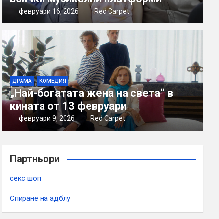
февруари 16, 2026
Red Carpet
ДРАМА
КОМЕДИЯ
„Най-богатата жена на света“ в
кината от 13 февруари
февруари 9, 2026
Red Carpet
Партньори
секс шоп
Спиране на адблу