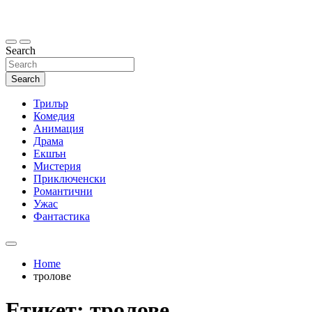
Skip
to
content
Search
Search
Трилър
Комедия
Анимация
Драма
Екшън
Мистерия
Приключенски
Романтични
Ужас
Фантастика
Home
тролове
Етикет:
тролове