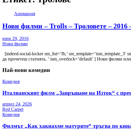
Анимация
Нови филми – Trolls – Троловете – 201
юни 29, 2016
Нови филми
[indeed-social-locker sm_list=’fb,’ sm_template=’ism_template_3′ 
да прочетеш статията. ‘ ism_overlock=’default’ ] Нови филми и
Най-нови комедии
Комедия
Италианският филм „Завръщане на Изток“ с пре
април 24, 2026
Red Carpet
Комедия
Филмът „Как хакнахме матурите“ тръгва по кина