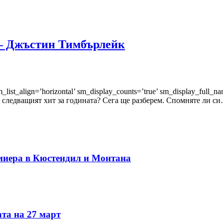
6 – Джъстин Тимбърлейк
sm_list_align=’horizontal’ sm_display_counts=’true’ sm_display_full
ли следващият хит за годината? Сега ще разберем. Спомняте ли с
миера в Кюстендил и Монтана
та на 27 март