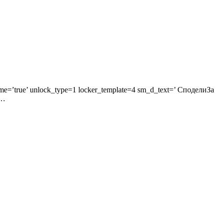
_name=’true’ unlock_type=1 locker_template=4 sm_d_text=’ СподелиЗа
и…