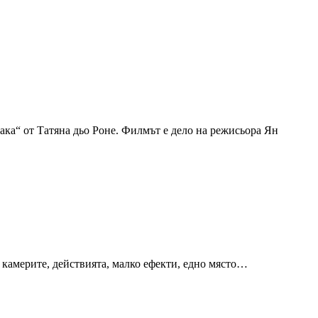
ака“ от Татяна дьо Роне. Филмът е дело на режисьора Ян
 камерите, действията, малко ефекти, едно място…