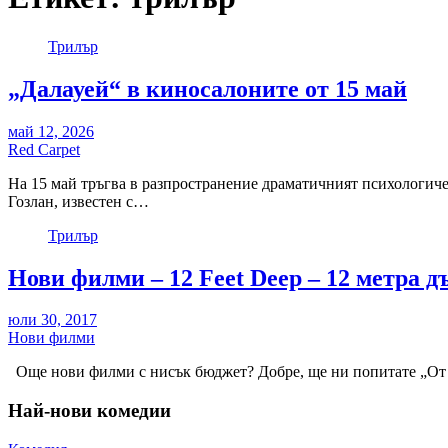
Трилър
„Далауей“ в киносалоните от 15 май
май 12, 2026
Red Carpet
На 15 май тръгва в разпространение драматичният психологиче
Гозлан, известен с…
Трилър
Нови филми – 12 Feet Deep – 12 метра д
юли 30, 2017
Нови филми
Още нови филми с нисък бюджет? Добре, ще ни попитате „От къ
Най-нови комедии