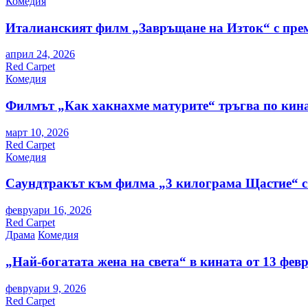
Комедия
Италианският филм „Завръщане на Изток“ с пре
април 24, 2026
Red Carpet
Комедия
Филмът „Как хакнахме матурите“ тръгва по кина
март 10, 2026
Red Carpet
Комедия
Саундтракът към филма „3 килограма Щастие“ с
февруари 16, 2026
Red Carpet
Драма
Комедия
„Най-богатата жена на света“ в кината от 13 фев
февруари 9, 2026
Red Carpet