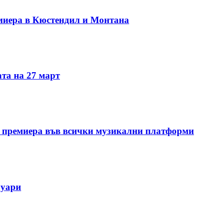
миера в Кюстендил и Монтана
та на 27 март
 премиера във всички музикални платформи
руари