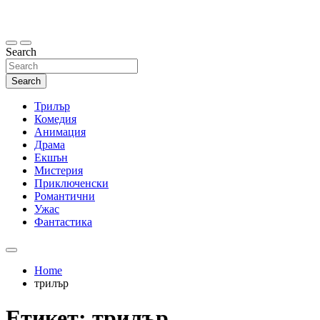
Skip
to
content
Search
Search
Трилър
Комедия
Анимация
Драма
Екшън
Мистерия
Приключенски
Романтични
Ужас
Фантастика
Home
трилър
Етикет:
трилър