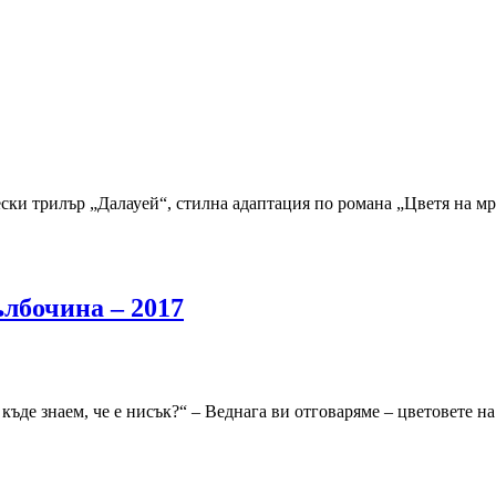
ски трилър „Далауей“, стилна адаптация по романа „Цветя на мр
ълбочина – 2017
де знаем, че е нисък?“ – Веднага ви отговаряме – цветовете на