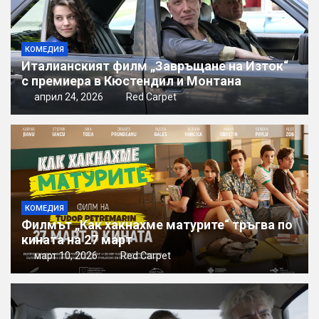
КОМЕДИЯ
Италианският филм „Завръщане на Изток“
с премиера в Кюстендил и Монтана
април 24, 2026
Red Carpet
КОМЕДИЯ
Филмът „Как хакнахме матурите“ тръгва по
кината на 27 март
март 10, 2026
Red Carpet