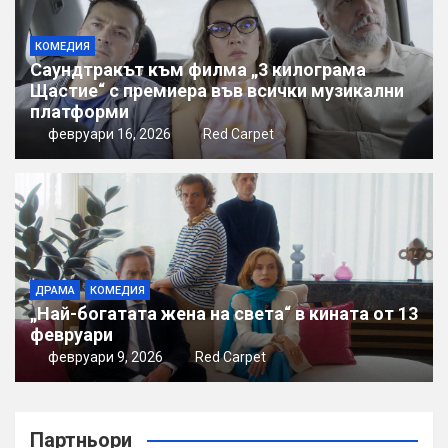
КОМЕДИЯ
Саундтракът към филма „3 килограма
Щастие“ с премиера във всички музикални
платформи
февруари 16, 2026
Red Carpet
ДРАМА
КОМЕДИЯ
„Най-богатата жена на света“ в кината от 13
февруари
февруари 9, 2026
Red Carpet
Партньори