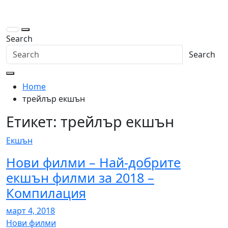
Skip
to
content
Search
Search
Home
трейлър екшън
Етикет:
трейлър екшън
Екшън
Нови филми – Най-добрите
екшън филми за 2018 –
Компилация
март 4, 2018
Нови филми