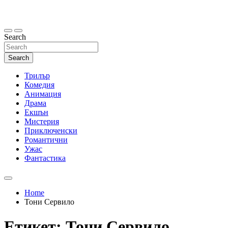
Skip
to
content
Search
Search
Трилър
Комедия
Анимация
Драма
Екшън
Мистерия
Приключенски
Романтични
Ужас
Фантастика
Home
Тони Сервило
Етикет:
Тони Сервило