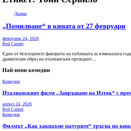
Драма
„Помилване“ в кината от 27 февруари
февруари 24, 2026
Red Carpet
Един от безспорните фаворити на публиката за изминалата год
драматизъм образ на италианския президент…
Най-нови комедии
Комедия
Италианският филм „Завръщане на Изток“ с пре
април 24, 2026
Red Carpet
Комедия
Филмът „Как хакнахме матурите“ тръгва по кина