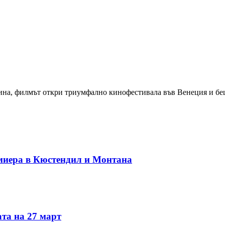
ина, филмът откри триумфално кинофестивала във Венеция и беш
миера в Кюстендил и Монтана
та на 27 март