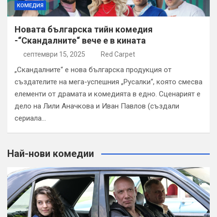
КОМЕДИЯ
Новата българска тийн комедия
-“Скандалните“ вече е в кината
септември 15, 2025
Red Carpet
„Скандалните“ е нова българска продукция от
създателите на мега-успешния „Русалки“, която смесва
елементи от драмата и комедията в едно. Сценарият е
дело на Лили Аначкова и Иван Павлов (създали
сериала…
Най-нови комедии