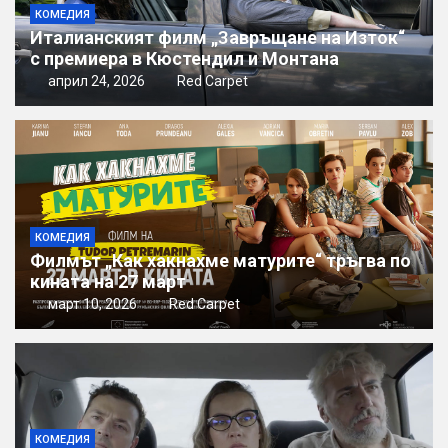
КОМЕДИЯ
Италианският филм „Завръщане на Изток“
с премиера в Кюстендил и Монтана
април 24, 2026
Red Carpet
КОМЕДИЯ
Филмът „Как хакнахме матурите“ тръгва по
кината на 27 март
март 10, 2026
Red Carpet
КОМЕДИЯ