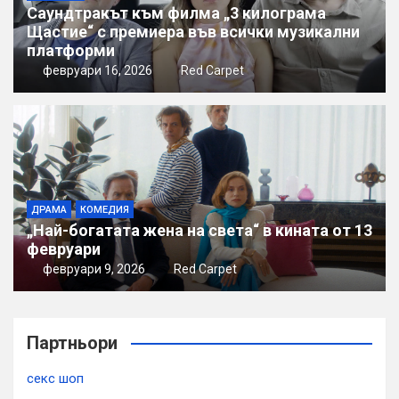
Саундтракът към филма „3 килограма
Щастие“ с премиера във всички музикални
платформи
февруари 16, 2026
Red Carpet
ДРАМА
КОМЕДИЯ
„Най-богатата жена на света“ в кината от 13
февруари
февруари 9, 2026
Red Carpet
Партньори
секс шоп