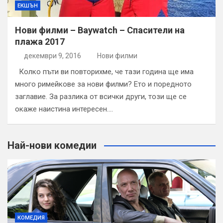
ЕКШЪН
Нови филми – Baywatch – Спасители на
плажа 2017
декември 9, 2016
Нови филми
Колко пъти ви повторихме, че тази година ще има
много римейкове за нови филми? Ето и поредното
заглавие. За разлика от всички други, този ще се
окаже наистина интересен.…
Най-нови комедии
КОМЕДИЯ