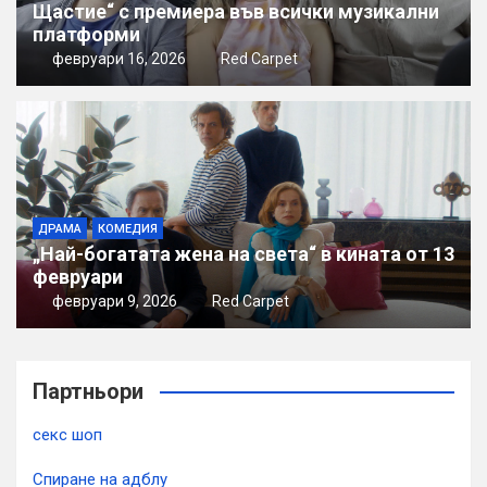
Щастие“ с премиера във всички музикални
платформи
февруари 16, 2026
Red Carpet
ДРАМА
КОМЕДИЯ
„Най-богатата жена на света“ в кината от 13
февруари
февруари 9, 2026
Red Carpet
Партньори
секс шоп
Спиране на адблу