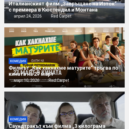
Италианският филм „Завръщане на Изток“
с премиера в Кюстендил и Монтана
април 24, 2026
Red Carpet
КОМЕДИЯ
Филмът „Как хакнахме матурите“ тръгва по
кината на 27 март
март 10, 2026
Red Carpet
КОМЕДИЯ
Саундтракът към филма „3 килограма