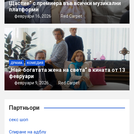
Щастие“ с премиера във всички музикални
платформи
февруари 16, 2026
Red Carpet
ДРАМА
КОМЕДИЯ
„Най-богатата жена на света“ в кината от 13
февруари
февруари 9, 2026
Red Carpet
Партньори
секс шоп
Спиране на адблу