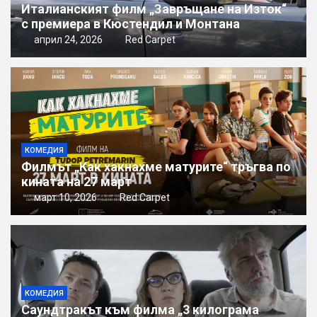
Италианският филм „Завръщане на Изток“
с премиера в Кюстендил и Монтана
април 24, 2026
Red Carpet
КОМЕДИЯ
Филмът „Как хакнахме матурите“ тръгва по
кината на 27 март
март 10, 2026
Red Carpet
КОМЕДИЯ
Саундтракът към филма „3 килограма