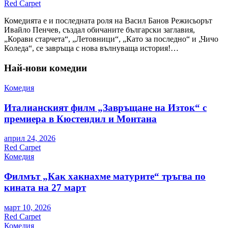
Red Carpet
Комедията е и последната роля на Васил Банов Режисьорът
Ивайло Пенчев, създал обичаните български заглавия,
„Корави старчета“, „Летовници“, „Като за последно“ и „Чичо
Коледа“, се завръща с нова вълнуваща история!…
Най-нови комедии
Комедия
Италианският филм „Завръщане на Изток“ с
премиера в Кюстендил и Монтана
април 24, 2026
Red Carpet
Комедия
Филмът „Как хакнахме матурите“ тръгва по
кината на 27 март
март 10, 2026
Red Carpet
Комедия