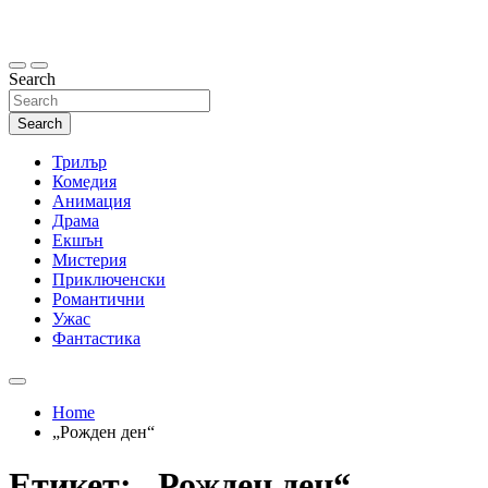
Skip
to
content
Search
Search
Трилър
Комедия
Анимация
Драма
Екшън
Мистерия
Приключенски
Романтични
Ужас
Фантастика
Home
„Рожден ден“
Етикет:
„Рожден ден“