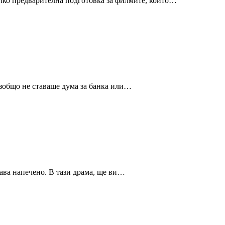
малко предварителна подготовка за филмите, които…
изобщо не ставаше дума за банка или…
тава напечено. В тази драма, ще ви…