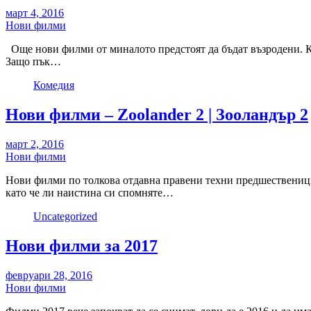
март 4, 2016
Нови филми
Още нови филми от миналото предстоят да бъдат възродени. Ка
Защо пък…
Комедия
Нови филми – Zoolander 2 | Зооландър 2
март 2, 2016
Нови филми
Нови филми по толкова отдавна правени техни предшественици, 
като че ли наистина си спомняте…
Uncategorized
Нови филми за 2017
февруари 28, 2016
Нови филми