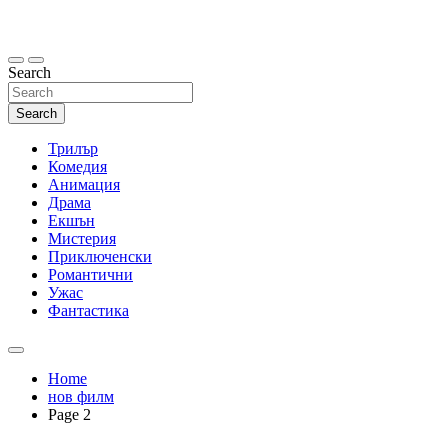
Skip
to
content
Search
Search
Трилър
Комедия
Анимация
Драма
Екшън
Мистерия
Приключенски
Романтични
Ужас
Фантастика
Home
нов филм
Page 2