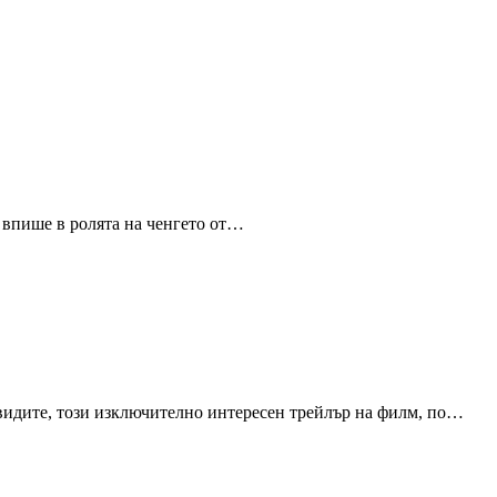
 впише в ролята на ченгето от…
 видите, този изключително интересен трейлър на филм, по…