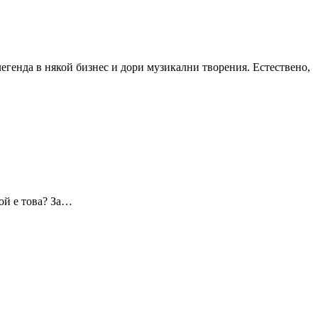
легенда в някой бизнес и дори музикални творения. Естествено,
рой е това? За…