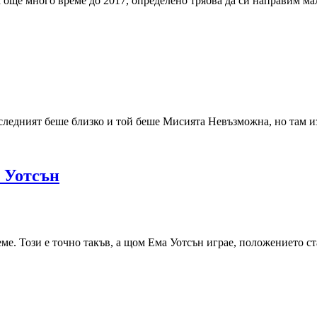
ма още много време до 2017, определено трябва да си направим 
Последният беше близко и той беше Мисията Невъзможна, но там 
а Уотсън
еме. Този е точно такъв, а щом Ема Уотсън играе, положението с