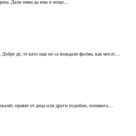
година. Дали няма да има и нещо…
 Добре де, те като още не са виждали филма, как могат…
ъркалят, правят от деца или други подобни, понякога…