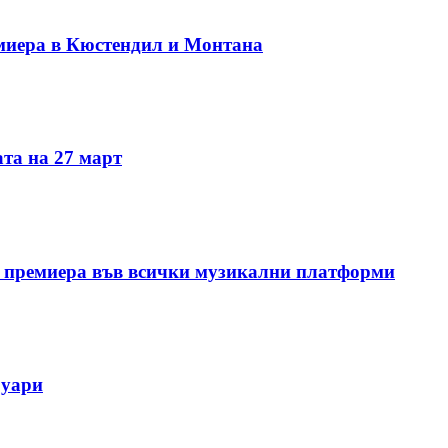
миера в Кюстендил и Монтана
та на 27 март
 премиера във всички музикални платформи
руари