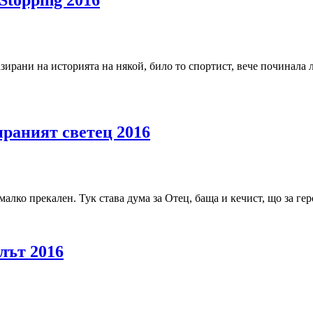
Stopping 2016
зирани на историята на някой, било то спортист, вече починала 
ираният светец 2016
малко прекален. Тук става дума за Отец, баща и кечист, що за ге
лът 2016