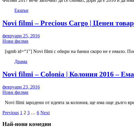
Филми 2017 вече започват да се снимат, дори да е 2016 и да и
Екшън
Novi filmi – Precious Cargo | Ценен товар
февруари 25, 2016
Нови филми
[sgmb id=“1″] Novi filmi с обири на банки скоро не е имало. 
Драма
Novi filmi – Colonia | Колония 2016 – Ем
февруари 23, 2016
Нови филми
Novi filmi зародени от идеята за колония, ще има още дълго вр
Разделяне
Previous
1
2
3
…
6
Next
на
Най-нови комедии
публикациите