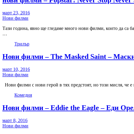
нови филми – Popstar: Never Stop Never 
март 23, 2016
Нови филми
Тази година, явно ще гледаме много нови филми, които да са ба
…
Трилър
Нови филми – The Masked Saint – Маск
март 10, 2016
Нови филми
Нови филми с нови герой в тях предстоят, но този мисля, че е 
Комедия
Нови филми – Eddie the Eagle – Еди Оре
март 8, 2016
Нови филми