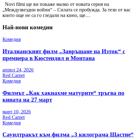
Novi filmi ще ви покаже малко от новата серия на
„Междузвездни войни“ – Силата се пробужда. За тези от вас
които още не са го гледали на кино, ще…
Най-нови комедии
Комедия
Италианският филм „Завръщане на Изток“ с
премиера в Кюстендил и Монтана
април 24, 2026
Red Carpet
Комедия
Филмът „Как хакнахме матурите“ тръгва по
кината на 27 март
март 10, 2026
Red Carpet
Комедия
Саундтракът към филма „3 килограма Щастие“