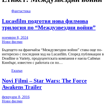
Фантастика
Lucasfilm подготвя нова филмова
трилогия по “Междузвездни войни”
ноември 8, 2024
Нови филми
Бъдещето на франчайза “Междузвездни войни” става още по-
интересно с последния ход на Lucasfilm. Според публикации в
Deadline и Variety, продуцентската компания е наела Саймън
Кинбърг, известен с работата си по…
Екшън
Novi Filmi – Star Wars: The Force
Awakens Trailer
февруари 8, 2016
Нови филми