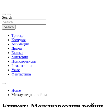
Skip
to
content
Search
Search
Трилър
Комедия
Анимация
Драма
Екшън
Мистерия
Приключенски
Романтични
Ужас
Фантастика
Home
Междузвездни войни
Етикет:
Междузвездни войни