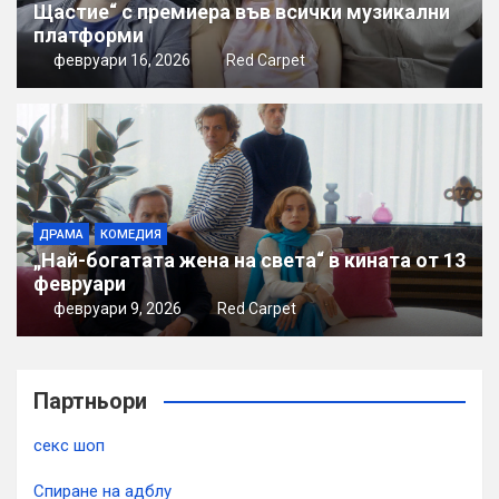
Щастие“ с премиера във всички музикални
платформи
февруари 16, 2026
Red Carpet
ДРАМА
КОМЕДИЯ
„Най-богатата жена на света“ в кината от 13
февруари
февруари 9, 2026
Red Carpet
Партньори
секс шоп
Спиране на адблу