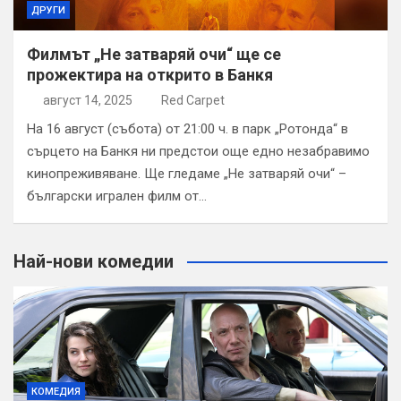
ДРУГИ
Филмът „Не затваряй очи“ ще се
прожектира на открито в Банкя
август 14, 2025
Red Carpet
На 16 август (събота) от 21:00 ч. в парк „Ротонда“ в
сърцето на Банкя ни предстои още едно незабравимо
кинопреживяване. Ще гледаме „Не затваряй очи“ –
български игрален филм от…
Най-нови комедии
КОМЕДИЯ