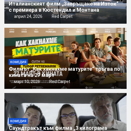
Италианският филм „Завръщане на Изток“
с премиера в Кюстендил и Монтана
април 24, 2026
Red Carpet
КОМЕДИЯ
Филмът „Как хакнахме матурите“ тръгва по
кината на 27 март
март 10, 2026
Red Carpet
КОМЕДИЯ
Саундтракът към филма „3 килограма