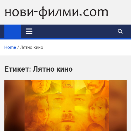
Skip
to
content
Home
Лятно кино
Етикет:
Лятно кино