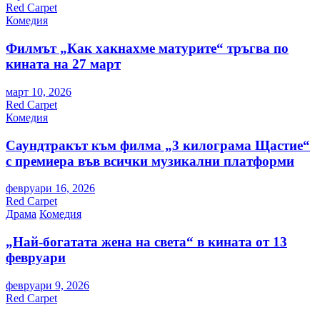
Red Carpet
Комедия
Филмът „Как хакнахме матурите“ тръгва по
кината на 27 март
март 10, 2026
Red Carpet
Комедия
Саундтракът към филма „3 килограма Щастие“
с премиера във всички музикални платформи
февруари 16, 2026
Red Carpet
Драма
Комедия
„Най-богатата жена на света“ в кината от 13
февруари
февруари 9, 2026
Red Carpet