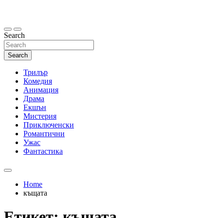
Skip
to
content
Search
Search
Трилър
Комедия
Анимация
Драма
Екшън
Мистерия
Приключенски
Романтични
Ужас
Фантастика
Home
къщата
Етикет:
къщата