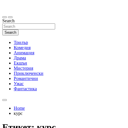
Skip
to
content
Search
Search
Трилър
Комедия
Анимация
Драма
Екшън
Мистерия
Приключенски
Романтични
Ужас
Фантастика
Home
курс
Етикет:
курс