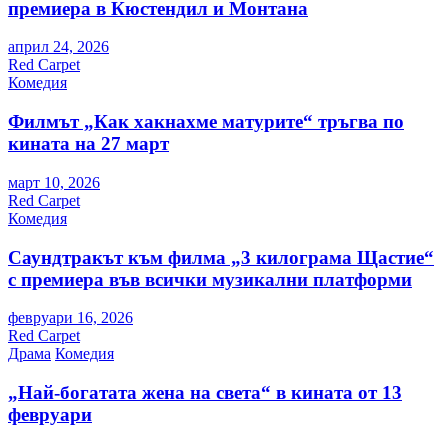
премиера в Кюстендил и Монтана
април 24, 2026
Red Carpet
Комедия
Филмът „Как хакнахме матурите“ тръгва по
кината на 27 март
март 10, 2026
Red Carpet
Комедия
Саундтракът към филма „3 килограма Щастие“
с премиера във всички музикални платформи
февруари 16, 2026
Red Carpet
Драма
Комедия
„Най-богатата жена на света“ в кината от 13
февруари