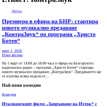
Други
Премиера в ефира на БНР: стартира
новото музикално предаване
„КонтраЗвук“ по програма „Христо
Ботев“
март 2, 2026
Нови филми
На 1 март от 14:00 до 16:00 часа в ефира на Българското
национално радио – програма „Христо Ботев“ стартира
новото музикално предаване „КонтраЗвук“. Предаването ще
се излъчва всяка неделя от…
Най-нови комедии
Комедия
Италианският филм „Завръщане на Изток“ с