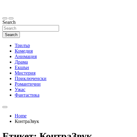
Skip
to
content
Search
Search
Трилър
Комедия
Анимация
Драма
Екшън
Мистерия
Приключенски
Романтични
Ужас
Фантастика
Home
КонтраЗвук
Етикет:
КонтраЗвук