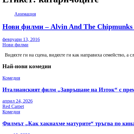
Анимация
Нови филми – Alvin And The Chipmunks
февруари 13, 2016
Нови филми
Видяхте ги на сцена, видяхте ги как направиха семейство, а сл
Най-нови комедии
Комедия
Италианският филм „Завръщане на Изток“ с пре
април 24, 2026
Red Carpet
Комедия
Филмът „Как хакнахме матурите“ тръгва по кина