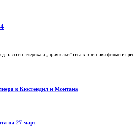
 4
ед това си намериха и „приятелки“ сега в тези нови филми е вре
миера в Кюстендил и Монтана
та на 27 март