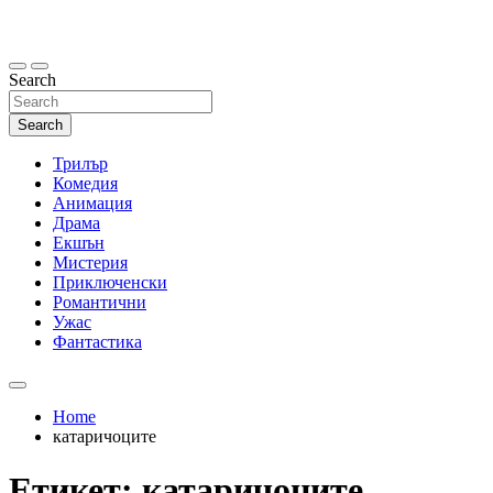
Skip
to
content
Search
Search
Трилър
Комедия
Анимация
Драма
Екшън
Мистерия
Приключенски
Романтични
Ужас
Фантастика
Home
катаричоците
Етикет:
катаричоците