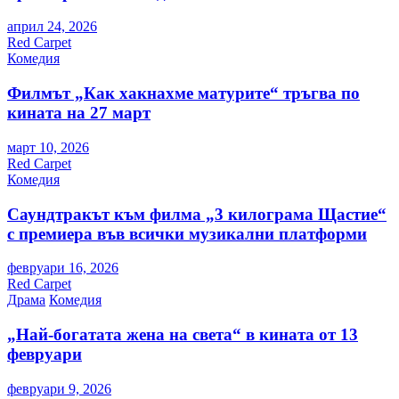
април 24, 2026
Red Carpet
Комедия
Филмът „Как хакнахме матурите“ тръгва по
кината на 27 март
март 10, 2026
Red Carpet
Комедия
Саундтракът към филма „3 килограма Щастие“
с премиера във всички музикални платформи
февруари 16, 2026
Red Carpet
Драма
Комедия
„Най-богатата жена на света“ в кината от 13
февруари
февруари 9, 2026