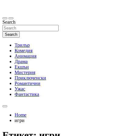
Skip
to
content
Search
Search
Трилър
Комедия
Анимация
Драма
Екшън
Мистерия
Приключенски
Романтични
Ужас
Фантастика
Home
игри
Етикет:
игри