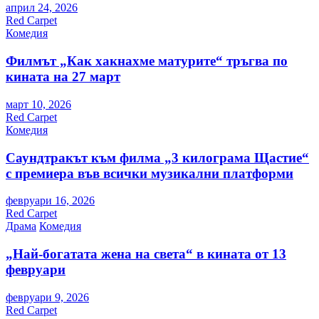
април 24, 2026
Red Carpet
Комедия
Филмът „Как хакнахме матурите“ тръгва по
кината на 27 март
март 10, 2026
Red Carpet
Комедия
Саундтракът към филма „3 килограма Щастие“
с премиера във всички музикални платформи
февруари 16, 2026
Red Carpet
Драма
Комедия
„Най-богатата жена на света“ в кината от 13
февруари
февруари 9, 2026
Red Carpet