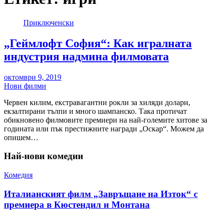
Приключенски
„Геймлофт София“: Как игралната
индустрия надмина филмовата
октомври 9, 2019
Нови филми
Червен килим, екстравагантни рокли за хиляди долари,
екзалтирани тълпи и много шампанско. Така протичат
обикновено филмовите премиери на най-големите хитове за
годината или пък престижните награди „Оскар“. Можем да
опишем…
Най-нови комедии
Комедия
Италианският филм „Завръщане на Изток“ с
премиера в Кюстендил и Монтана