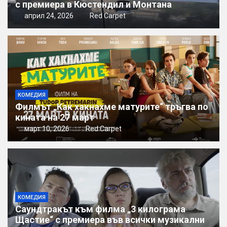
с премиера в Кюстендил и Монтана
април 24, 2026
Red Carpet
КОМЕДИЯ
Филмът „Как хакнахме матурите“ тръгва по
кината на 27 март
март 10, 2026
Red Carpet
КОМЕДИЯ
Саундтракът към филма „3 килограма
Щастие“ с премиера във всички музикални