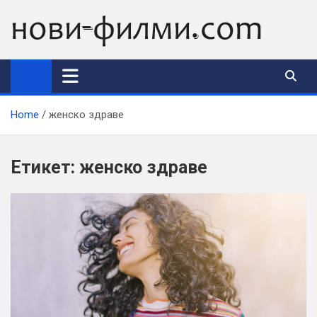
Skip
to
content
Home
женско здраве
Етикет:
женско здраве