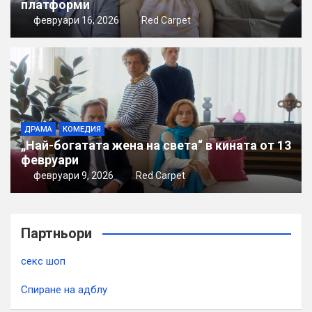
платформи
февруари 16, 2026
Red Carpet
ДРАМА
КОМЕДИЯ
„Най-богатата жена на света“ в кината от 13
февруари
февруари 9, 2026
Red Carpet
Партньори
секс шоп
Спиране на адблу