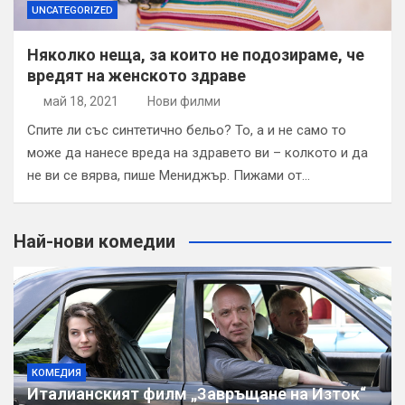
UNCATEGORIZED
Няколко неща, за които не подозираме, че
вредят на женското здраве
май 18, 2021
Нови филми
Спите ли със синтетично бельо? То, а и не само то
може да нанесе вреда на здравето ви – колкото и да
не ви се вярва, пише Мениджър. Пижами от…
Най-нови комедии
КОМЕДИЯ
Италианският филм „Завръщане на Изток“