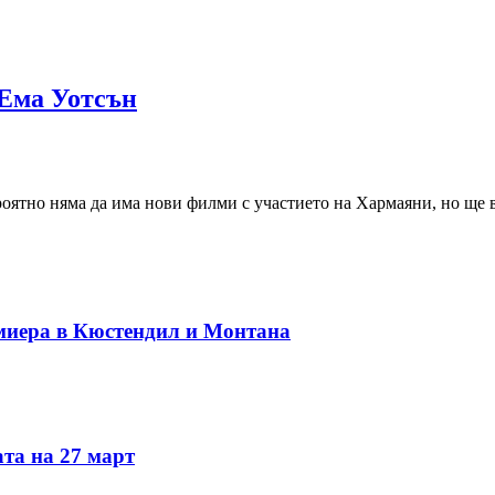
 Ема Уотсън
оятно няма да има нови филми с участието на Хармаяни, но ще 
миера в Кюстендил и Монтана
та на 27 март