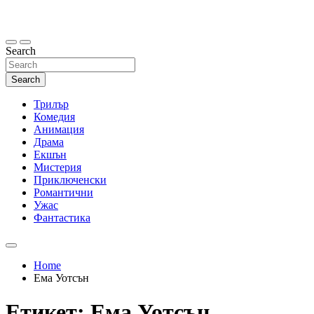
Skip
to
content
Search
Search
Трилър
Комедия
Анимация
Драма
Екшън
Мистерия
Приключенски
Романтични
Ужас
Фантастика
Home
Ема Уотсън
Етикет:
Ема Уотсън