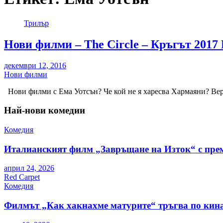
Трилър
Нови филми – The Circle – Кръгът 2017
декември 12, 2016
Нови филми
Нови филми с Ема Уотсън? Че кой не я харесва Хармаяни? Вер
Най-нови комедии
Комедия
Италианският филм „Завръщане на Изток“ с пре
април 24, 2026
Red Carpet
Комедия
Филмът „Как хакнахме матурите“ тръгва по кина