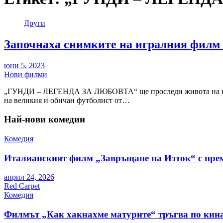
Други
Започнаха снимките на игралния фил
юни 5, 2023
Нови филми
„ГУНДИ – ЛЕГЕНДА ЗА ЛЮБОВТА“ ще проследи живота на велик
на великия и обичан футболист от…
Най-нови комедии
Комедия
Италианският филм „Завръщане на Изток“ с пре
април 24, 2026
Red Carpet
Комедия
Филмът „Как хакнахме матурите“ тръгва по кина