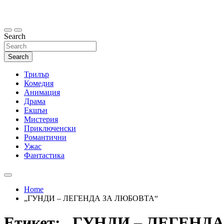
Skip
to
content
Search
Search
Трилър
Комедия
Анимация
Драма
Екшън
Мистерия
Приключенски
Романтични
Ужас
Фантастика
Home
„ГУНДИ – ЛЕГЕНДА ЗА ЛЮБОВТА“
Етикет:
„ГУНДИ – ЛЕГЕНД