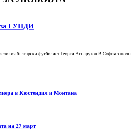
м за ГУНДИ
ия български футболист Георги Аспарухов В София започнаха
миера в Кюстендил и Монтана
та на 27 март