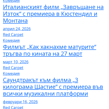
Комедия
Италианският филм „Завръщане на
Изток“ с премиера в Кюстендил и
Монтана
април 24, 2026
Red Carpet
Комедия
Филмът „Как хакнахме матурите“
тръгва по кината на 27 март
март 10, 2026
Red Carpet
Комедия
Саундтракът към филма „3
килограма Щастие“ с премиера във
всички музикални платформи
февруари 16, 2026
Red Carpet