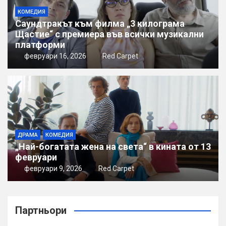
КОМЕДИЯ
Саундтракът към филма „3 килограма
Щастие“ с премиера във всички музикални
платформи
февруари 16, 2026
Red Carpet
ДРАМА
КОМЕДИЯ
„Най-богатата жена на света“ в кината от 13
февруари
февруари 9, 2026
Red Carpet
Партньори