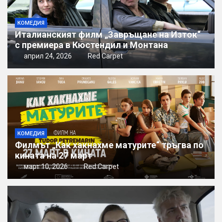
КОМЕДИЯ
Италианският филм „Завръщане на Изток“
с премиера в Кюстендил и Монтана
април 24, 2026
Red Carpet
КОМЕДИЯ
Филмът „Как хакнахме матурите“ тръгва по
кината на 27 март
март 10, 2026
Red Carpet