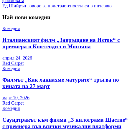
филмовата
Ед Шийрън говори за пристрастеността си в интервю
Най-нови комедии
Комедия
Италианският филм „Завръщане на Изток“ с
премиера в Кюстендил и Монтана
април 24, 2026
Red Carpet
Комедия
Филмът „Как хакнахме матурите“ тръгва по
кината на 27 март
март 10, 2026
Red Carpet
Комедия
Саундтракът към филма „3 килограма Щастие“
с премиера във всички музикални платформи