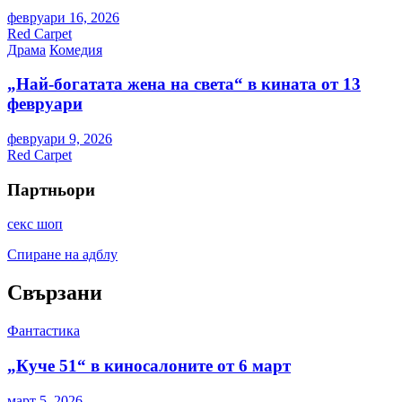
февруари 16, 2026
Red Carpet
Драма
Комедия
„Най-богатата жена на света“ в кината от 13
февруари
февруари 9, 2026
Red Carpet
Партньори
секс шоп
Спиране на адблу
Свързани
Фантастика
„Куче 51“ в киносалоните от 6 март
март 5, 2026