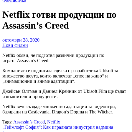
Фантастика
Netflix готви продукции по
Assassin’s Creed
октомври 28, 2020
Нови филми
Netflix обяви, че подготвя различни продукции по
играта Assassin’s Creed.
Компанията е подписала сделка с разработчика Ubisoft за
множество шоута, които включват „епос на живо“ и
„анимационни и аниме адаптации“.
Джейсън Олтман и Даниел Крейник от Ubisoft Film ще бъдат
изпълнителни продуценти.
Netflix вече създаде множество адаптации за видеоигри,
базирани на Castlevania, Dragon’s Dogma и The Witcher.
Tags:
Assassin’s Creed
,
Netflix
Навигация
„Геймлофт София“: Как игралната индустрия надмина