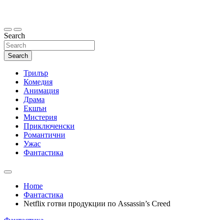
Skip
to
content
Search
Search
Трилър
Комедия
Анимация
Драма
Екшън
Мистерия
Приключенски
Романтични
Ужас
Фантастика
Home
Фантастика
Netflix готви продукции по Assassin’s Creed