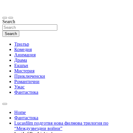
Skip
to
content
Search
Search
Трилър
Комедия
Анимация
Драма
Екшън
Мистерия
Приключенски
Романтични
Ужас
Фантастика
Home
Фантастика
Lucasfilm подготвя нова филмова трилогия по
“Междузвездни войни”