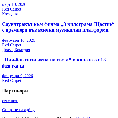
март 10, 2026
Red Carpet
Комедия
Саундтракът към филма „3 килограма Щастие“
с премиера във всички музикални платформи
февруари 16, 2026
Red Carpet
Драма
Комедия
„Най-богатата жена на света“ в кината от 13
февруари
февруари 9, 2026
Red Carpet
Партньори
секс шоп
Спиране на адблу