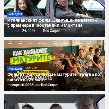
КОМЕДИЯ
Италианският филм „Завръщане на Изток“
с премиера в Кюстендил и Монтана
април 24, 2026
Red Carpet
КОМЕДИЯ
Филмът „Как хакнахме матурите“ тръгва по
кината на 27 март
март 10, 2026
Red Carpet