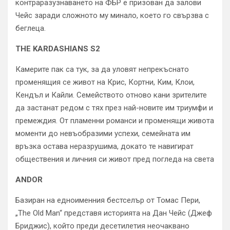
контраразузнаването на ФБР е призован да залови
Чейс заради сложното му минало, което го свързва с
беглеца.
THE KARDASHIANS S2
Камерите пак са тук, за да уловят непрекъснато
променящия се живот на Крис, Кортни, Ким, Клои,
Кендъл и Кайли. Семейството отново кани зрителите
да застанат редом с тях през най-новите им триумфи и
премеждия. От пламенни романси и променящи живота
моменти до невъобразими успехи, семейната им
връзка остава неразрушима, докато те навигират
обществения и личния си живот пред погледа на света
ANDOR
Базиран на едноименния бестселър от Томас Пери,
„The Old Man“ представя историята на Дан Чейс (Джеф
Бриджис), който преди десетилетия неочаквано