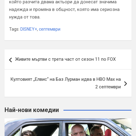
който разчита двама актьори да донесат значима
надежда и промяна в общност, която има сериозна
нужда от това.
Tags:
DISNEY+
,
септември
Навигация
Живите мъртви с трета част от сезон 11 по FOX
Култовият „Елвис“ на Баз Лурман идва в HBO Max на
2 септември
Най-нови комедии