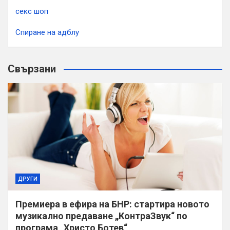
секс шоп
Спиране на адблу
Свързани
ДРУГИ
Премиера в ефира на БНР: стартира новото
музикално предаване „КонтраЗвук“ по
програма „Христо Ботев“