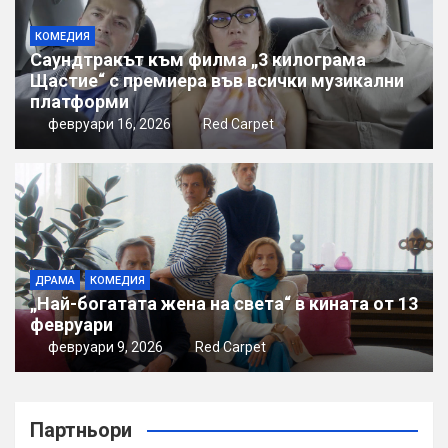
КОМЕДИЯ
Саундтракът към филма „3 килограма
Щастие“ с премиера във всички музикални
платформи
февруари 16, 2026
Red Carpet
ДРАМА
КОМЕДИЯ
„Най-богатата жена на света“ в кината от 13
февруари
февруари 9, 2026
Red Carpet
Партньори