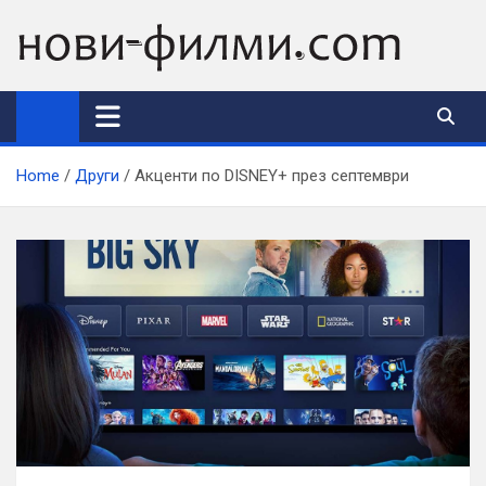
Skip
to
content
Home
Други
Aкценти по DISNEY+ през септември