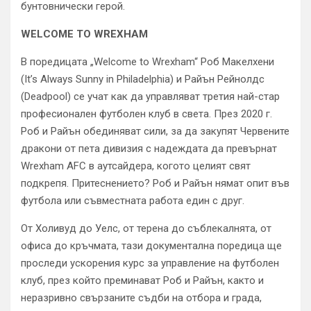
бунтовнически герой.
WELCOME TO WREXHAM
В поредицата „Welcome to Wrexham“ Роб Макелхени
(It’s Always Sunny in Philadelphia) и Райън Рейнолдс
(Deadpool) се учат как да управляват третия най-стар
професионален футболен клуб в света. През 2020 г.
Роб и Райън обединяват сили, за да закупят Червените
дракони от пета дивизия с надеждата да превърнат
Wrexham AFC в аутсайдера, когото целият свят
подкрепя. Притеснението? Роб и Райън нямат опит във
футбола или съвместната работа един с друг.
От Холивуд до Уелс, от терена до съблекалнята, от
офиса до кръчмата, тази документална поредица ще
проследи ускорения курс за управление на футболен
клуб, през който преминават Роб и Райън, както и
неразривно свързаните съдби на отбора и града,