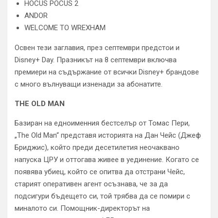
HOCUS POCUS 2
ANDOR
WELCOME TO WREXHAM
Освен тези заглавия, през септември предстои и
Disney+ Day. Празникът на 8 септември включва
премиери на съдържание от всички Disney+ брандове
с много вълнуващи изненади за абонатите.
THE OLD MAN
Базиран на едноименния бестселър от Томас Пери,
„The Old Man“ представя историята на Дан Чейс (Джеф
Бриджис), който преди десетилетия неочаквано
напуска ЦРУ и оттогава живее в уединение. Когато се
появява убиец, който се опитва да отстрани Чейс,
старият оперативен агент осъзнава, че за да
подсигури бъдещето си, той трябва да се помири с
миналото си. Помощник-директорът на