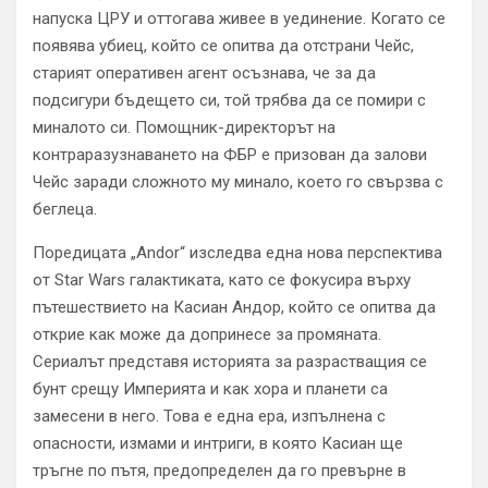
напуска ЦРУ и оттогава живее в уединение. Когато се
появява убиец, който се опитва да отстрани Чейс,
старият оперативен агент осъзнава, че за да
подсигури бъдещето си, той трябва да се помири с
миналото си. Помощник-директорът на
контраразузнаването на ФБР е призован да залови
Чейс заради сложното му минало, което го свързва с
беглеца.
Поредицата „Andor“ изследва една нова перспектива
от Star Wars галактиката, като се фокусира върху
пътешествието на Касиан Андор, който се опитва да
открие как може да допринесе за промяната.
Сериалът представя историята за разрастващия се
бунт срещу Империята и как хора и планети са
замесени в него. Това е една ера, изпълнена с
опасности, измами и интриги, в която Касиан ще
тръгне по пътя, предопределен да го превърне в