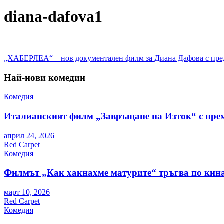
diana-dafova1
Навигация
„ХАБЕРЛЕА“ – нов документален филм за Диана Дафова с пре
Най-нови комедии
Комедия
Италианският филм „Завръщане на Изток“ с пре
април 24, 2026
Red Carpet
Комедия
Филмът „Как хакнахме матурите“ тръгва по кина
март 10, 2026
Red Carpet
Комедия