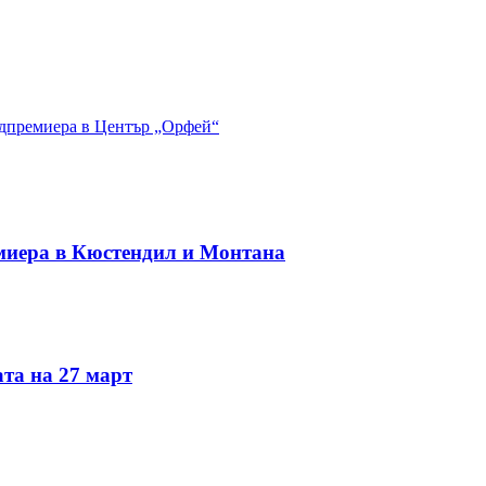
дпремиера в Център „Орфей“
миера в Кюстендил и Монтана
та на 27 март