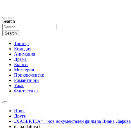
Skip
to
content
Search
Search
Трилър
Комедия
Анимация
Драма
Екшън
Мистерия
Приключенски
Романтични
Ужас
Фантастика
Home
Други
„ХАБЕРЛЕА“ – нов документален филм за Диана Дафова 
diana-dafova1