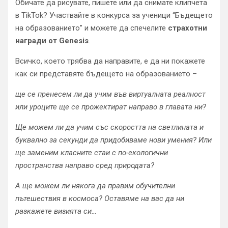
Обичате да рисувате, пишете или да снимате клипчета
в TikTok? Участвайте в конкурса за ученици “Бъдещето
на образованието” и можете да спечелите
страхотни
награди от Genesis
.
Всичко, което трябва да направите, е да ни покажете
как си представяте бъдещето на образованието –
ще се пренесем ли да учим във виртуалната реалност
или уроците ще се прожектират направо в главата ни?
Ще можем ли да учим със скоростта на светлината и
буквално за секунди да придобиваме нови умения? Или
ще заменим класните стаи с по-екологични
пространства направо сред природата?
А ще можем ли някога да правим обучителни
пътешествия в космоса? Оставяме на вас да ни
разкажете визията си…