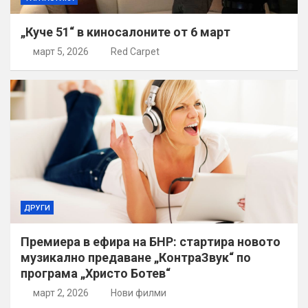
„Куче 51“ в киносалоните от 6 март
март 5, 2026
Red Carpet
ДРУГИ
Премиера в ефира на БНР: стартира новото
музикално предаване „КонтраЗвук“ по
програма „Христо Ботев“
март 2, 2026
Нови филми