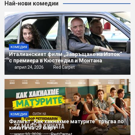
Най-нови комедии
КОМЕДИЯ
Италианският филм „Завръщане на Изток“
с премиера в Кюстендил и Монтана
април 24, 2026
Red Carpet
КОМЕДИЯ
Филмът „Как хакнахме матурите“ тръгва по
кината на 27 март
март 10, 2026
Red Carpet