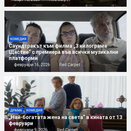
КОМЕДИЯ
Саундтракът към филма „3 килограма
Щастие“ с премиера във всички музикални
платформи
февруари 16, 2026
Red Carpet
ДРАМА
КОМЕДИЯ
„Най-богатата жена на света“ в кината от 13
февруари
февруари 9, 2026
Red Carpet