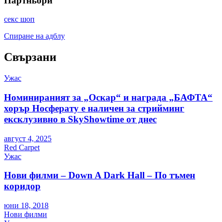
Партньори
секс шоп
Спиране на адблу
Свързани
Ужас
Номинираният за „Оскар“ и награда „БАФТА“
хорър Носферату е наличен за стрийминг
ексклузивно в SkyShowtime от днес
август 4, 2025
Red Carpet
Ужас
Нови филми – Down A Dark Hall – По тъмен
коридор
юни 18, 2018
Нови филми