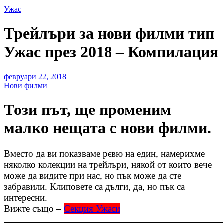
Ужас
Трейлъри за нови филми тип
Ужас през 2018 – Компилация
февруари 22, 2018
Нови филми
Този път, ще променим
малко нещата с нови филми.
Вместо да ви показваме ревю на един, намерихме
няколко колекции на трейлъри, някой от които вече
може да видите при нас, но пък може да сте
забравили. Клиповете са дълги, да, но пък са
интересни.
Вижте също –
Секция Ужаси