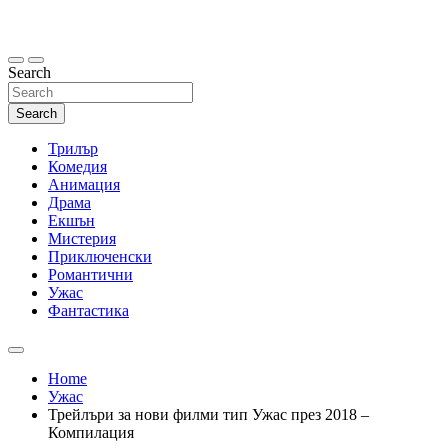
Skip
to
content
Search
Search
Трилър
Комедия
Анимация
Драма
Екшън
Мистерия
Приключенски
Романтични
Ужас
Фантастика
Home
Ужас
Трейлъри за нови филми тип Ужас през 2018 –
Компилация