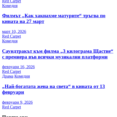
Red Carpet
Комедия
Филмът „Как хакнахме матурите“ тръгва по
кината на 27 март
март 10, 2026
Red Carpet
Комедия
Саундтракът към филма „3 килограма Щастие“
с премиера във всички музикални платформи
февруари 16, 2026
Red Carpet
Драма
Комедия
„Най-богатата жена на света“ в кината от 13
февруари
февруари 9, 2026
Red Carpet