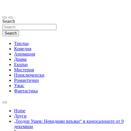
Skip
to
content
Search
Search
Трилър
Комедия
Анимация
Драма
Екшън
Мистерия
Приключенски
Романтични
Ужас
Фантастика
Home
Други
„Теодор Ушев: Невидими връзки“ в киносалоните от 9
декември