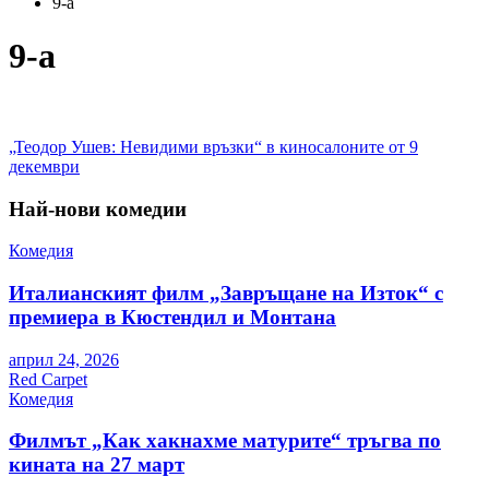
9-a
9-a
Навигация
„Теодор Ушев: Невидими връзки“ в киносалоните от 9
декември
Най-нови комедии
Комедия
Италианският филм „Завръщане на Изток“ с
премиера в Кюстендил и Монтана
април 24, 2026
Red Carpet
Комедия
Филмът „Как хакнахме матурите“ тръгва по
кината на 27 март