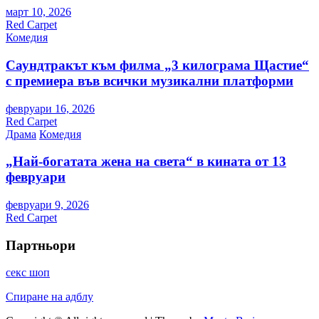
март 10, 2026
Red Carpet
Комедия
Саундтракът към филма „3 килограма Щастие“
с премиера във всички музикални платформи
февруари 16, 2026
Red Carpet
Драма
Комедия
„Най-богатата жена на света“ в кината от 13
февруари
февруари 9, 2026
Red Carpet
Партньори
секс шоп
Спиране на адблу