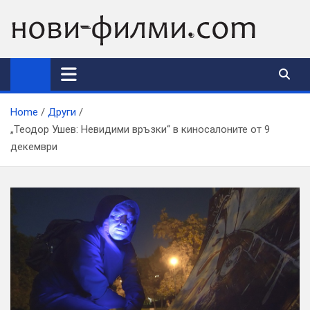
Skip
to
content
Home
Други
„Теодор Ушев: Невидими връзки“ в киносалоните от 9
декември