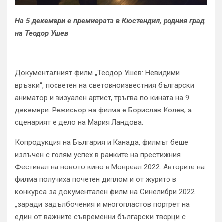
На 5 декември е премиерата в Кюстендил, родния град
на Теодор Ушев
Документалният филм „Теодор Ушев: Невидими
връзки“, посветен на световноизвестния български
аниматор и визуален артист, тръгва по кината на 9
декември. Режисьор на филма е Борислав Колев, а
сценарият е дело на Мария Ландова.
Копродукция на България и Канада, филмът беше
излъчен с голям успех в рамките на престижния
Фестивал на новото кино в Монреал 2022. Авторите на
филма получиха почетен диплом и от журито в
конкурса за документален филм на Синелибри 2022
„заради задълбочения и многопластов портрет на
един от важните съвременни български творци с