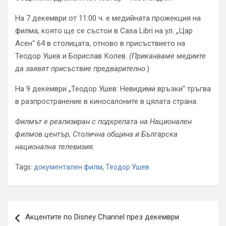
На 7 декември от 11:00 ч. е медийната прожекция на
филма, която ще се състои в Casa Libri на ул. „Цар
Асен“ 64 в столицата, отново в присъствието на
Теодор Ушев и Борислав Колев.
(Приканваме медиите
да заявят присъствие предварително
.)
На 9 декември „Теодор Ушев: Невидими връзки“ тръгва
в разпространение в киносалоните в цялата страна.
Филмът е реализиран с подкрепата на Национален
филмов център, Столична община и Българска
национална телевизия.
Tags:
документален филм
,
Теодор Ушев
Навигация
Акцентите по Disney Channel през декември