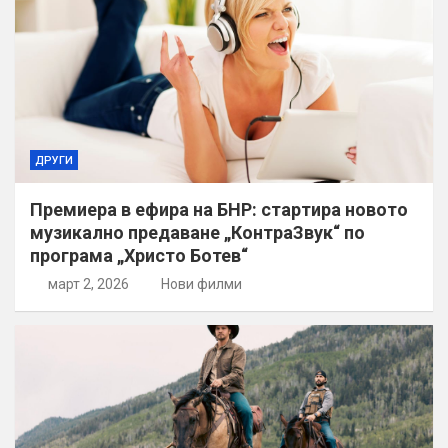
ДРУГИ
Премиера в ефира на БНР: стартира новото
музикално предаване „КонтраЗвук“ по
програма „Христо Ботев“
март 2, 2026
Нови филми