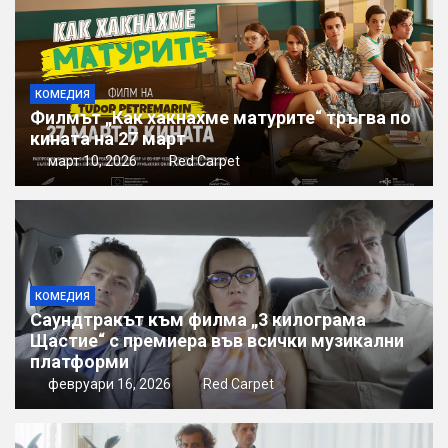
КОМЕДИЯ
Филмът „Как хакнахме матурите“ тръгва по
кината на 27 март
март 10, 2026
Red Carpet
КОМЕДИЯ
Саундтракът към филма „3 килограма
Щастие“ с премиера във всички музикални
платформи
февруари 16, 2026
Red Carpet