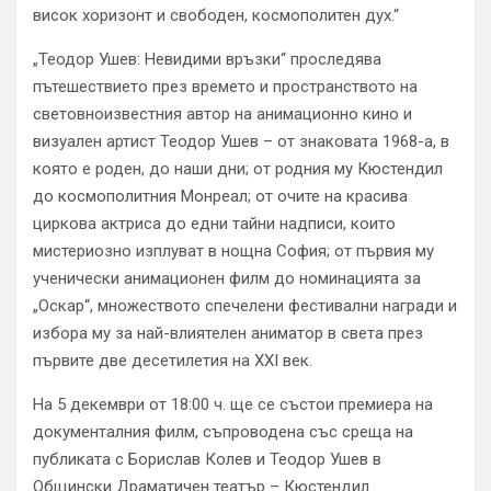
висок хоризонт и свободен, космополитен дух.“
„Теодор Ушев: Невидими връзки“ проследява
пътешествието през времето и пространството на
световноизвестния автор на анимационно кино и
визуален артист Теодор Ушев – от знаковата 1968-а, в
която е роден, до наши дни; от родния му Кюстендил
до космополитния Монреал; от очите на красива
циркова актриса до едни тайни надписи, които
мистериозно изплуват в нощна София; от първия му
ученически анимационен филм до номинацията за
„Оскар“, множеството спечелени фестивални награди и
избора му за най-влиятелен аниматор в света през
първите две десетилетия на XXI век.
На 5 декември от 18:00 ч. ще се състои премиера на
документалния филм, съпроводена със среща на
публиката с Борислав Колев и Теодор Ушев в
Общински Драматичен театър – Кюстендил.