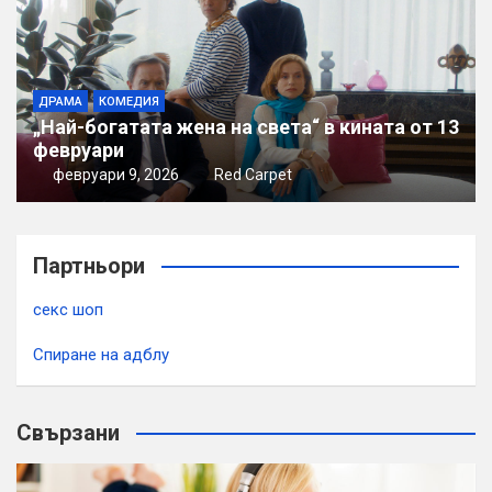
ДРАМА
КОМЕДИЯ
„Най-богатата жена на света“ в кината от 13
февруари
февруари 9, 2026
Red Carpet
Партньори
секс шоп
Спиране на адблу
Свързани