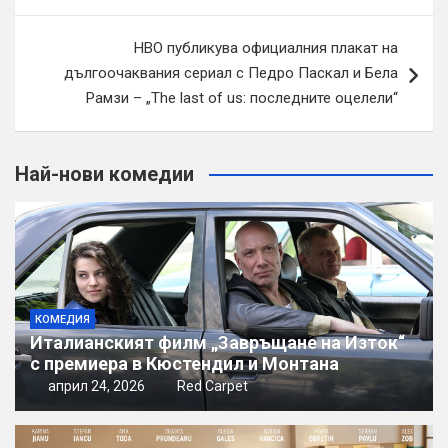
HBO публикува официалния плакат на
дългоочаквания сериал с Педро Паскал и Бела
Рамзи – „The last of us: последните оцелели“
Най-нови комедии
КОМЕДИЯ
Италианският филм „Завръщане на Изток“
с премиера в Кюстендил и Монтана
април 24, 2026
Red Carpet