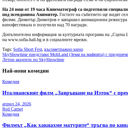
На 24 юни от 19 часа Кинематограф са подготвили специалн
под псевдонима Анимитер.
Гостите на събитието ще видят сел
филми. Димитър Димитров е завършил анимационна режисура 
кинофестивала и получили над 70 награди.
Допълнителна информация за културната програма на „Сцена Це
на www.sofia-hali.bg и в социалните мрежи.
Tags:
Sofia Short Fest
,
късометражно кино
Навигация
SkyShowtime представи MobLand (Земя на мафията) с предпре
Летни акценти по SkyShowtime
Най-нови комедии
Комедия
Италианският филм „Завръщане на Изток“ с пре
април 24, 2026
Red Carpet
Комедия
Филмът „Как хакнахме матурите“ тръгва по кина