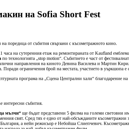
акин на Sofia Short Fest
 на поредица от събития свързани с късометражното кино.
т 11 часа на сутеренния етаж на ремонтираната от Kaufland ембле
а
по технологията „stop motion“. Събитието е част от фестивалнат
злични направления на киното Девина Василева и Мартин Кирило
та. Поради ограничения брой на местата, участието в уъркшопа е 
лтурната програма на „Сцена Централни хали“ благодарение на 
ве интересни събития.
 да мълчи“
ще бъдат представени 5 филма на големи световни им
енния свят. Сред тях е едно от най-обсъжданите късометражни з
 България, а нейн режисьор е Небойша Слиепчевич. Късометражн
ата награда за най-добър късометражен филм.