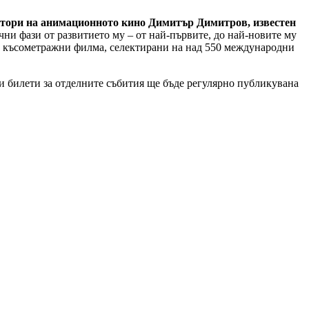
йстори на анимационното кино Димитър Димитров, известен
чни фази от развитието му – от най-първите, до най-новите му
 късометражни филма, селектирани на над 550 международни
и билети за отделните събития ще бъде регулярно публикувана