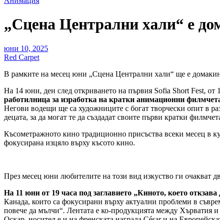
Анимация
„Сцена Централни хали“ е дом
юни 10, 2025
Red Carpet
В рамките на месец юни „Сцена Централни хали“ ще е домакин
На 14 юни, ден след откриването на първия Sofia Short Fest, о
работилница за изработка на кратки анимационни филмчет
Негови водещи ще са художниците с богат творчески опит в ра
децата, за да могат те да създадат своите първи кратки филмче
Късометражното кино традиционно присъства всеки месец в ку
фокусирана изцяло върху късото кино.
През месец юни любителите на този вид изкуство ги очакват д
На 11 юни от 19 часа под заглавието „Киното, което откзава
Канада, които са фокусирани върху актуални проблеми в съврем
повече да мълчи“. Лентата е ко-продукцията между Хърватия и
Оскар, носител е и на френската награда César и на Европейск