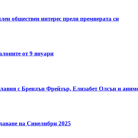
илен обществен интерес преди премиерата си
алоните от 9 януари
лавия с Брендън Фрейзър, Елизабет Олсън и аним
даване на Синелибри 2025