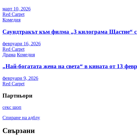
март 10, 2026
Red Carpet
Комедия
Саундтракът към филма „3 килограма Щастие“ с
февруари 16, 2026
Red Carpet
Драма
Комедия
„Най-богатата жена на света“ в кината от 13 фев
февруари 9, 2026
Red Carpet
Партньори
секс шоп
Спиране на адблу
Свързани