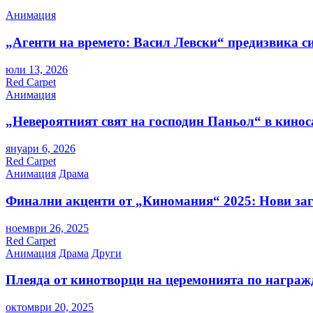
Анимация
„Агенти на времето: Васил Левски“ предизвика с
юли 13, 2026
Red Carpet
Анимация
„Невероятният свят на господин Паньол“ в кинос
януари 6, 2026
Red Carpet
Анимация
Драма
Финални акценти от „Киномания“ 2025: Нови заг
ноември 26, 2025
Red Carpet
Анимация
Драма
Други
Плеяда от кинотворци на церемонията по награж
октомври 20, 2025