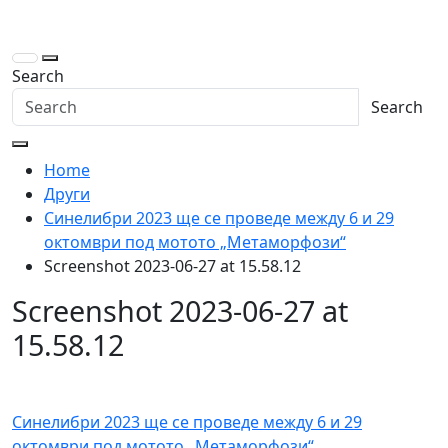
Skip
to
content
Search
Search
Home
Други
Синелибри 2023 ще се проведе между 6 и 29
октомври под мотото „Метаморфози“
Screenshot 2023-06-27 at 15.58.12
Screenshot 2023-06-27 at
15.58.12
Навигация
Синелибри 2023 ще се проведе между 6 и 29
октомври под мотото „Метаморфози“