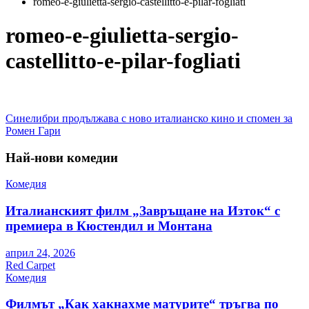
romeo-e-giulietta-sergio-castellitto-e-pilar-fogliati
romeo-e-giulietta-sergio-
castellitto-e-pilar-fogliati
Навигация
Синелибри продължава с ново италианско кино и спомен за
Ромен Гари
Най-нови комедии
Комедия
Италианският филм „Завръщане на Изток“ с
премиера в Кюстендил и Монтана
април 24, 2026
Red Carpet
Комедия
Филмът „Как хакнахме матурите“ тръгва по