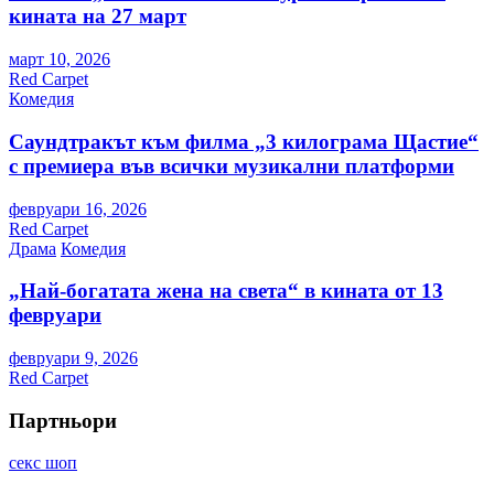
кината на 27 март
март 10, 2026
Red Carpet
Комедия
Саундтракът към филма „3 килограма Щастие“
с премиера във всички музикални платформи
февруари 16, 2026
Red Carpet
Драма
Комедия
„Най-богатата жена на света“ в кината от 13
февруари
февруари 9, 2026
Red Carpet
Партньори
секс шоп