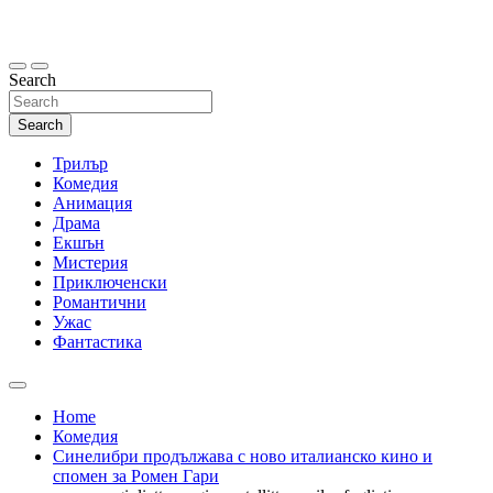
Skip
to
content
Search
Search
Трилър
Комедия
Анимация
Драма
Екшън
Мистерия
Приключенски
Романтични
Ужас
Фантастика
Home
Комедия
Синелибри продължава с ново италианско кино и
спомен за Ромен Гари