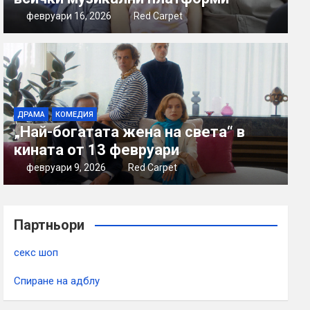
февруари 16, 2026
Red Carpet
ДРАМА
КОМЕДИЯ
„Най-богатата жена на света“ в
кината от 13 февруари
февруари 9, 2026
Red Carpet
Партньори
секс шоп
Спиране на адблу