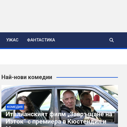
УЖАС
ФАНТАСТИКА
Най-нови комедии
КОМЕДИЯ
Италианският филм „Завръщане на
Изток“ с премиера в Кюстендил и