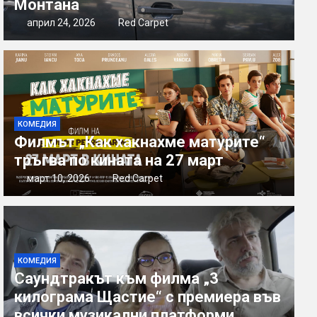
Монтана
април 24, 2026
Red Carpet
КОМЕДИЯ
Филмът „Как хакнахме матурите“
тръгва по кината на 27 март
март 10, 2026
Red Carpet
КОМЕДИЯ
Саундтракът към филма „3
килограма Щастие“ с премиера във
всички музикални платформи