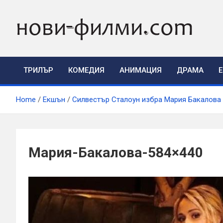
Skip
to
content
ТРИЛЪР
КОМЕДИЯ
АНИМАЦИЯ
ДРАМА
Home
Екшън
Силвестър Сталоун избра Мария Бакалова
Мария-Бакалова-584×440