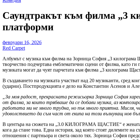
Комедия
Саундтракът към филма „3 к
платформи
февруари 16, 2026
Red Carpet
Албумът с музика към филма на Зорница София „3 килограма Щ
творчество подчертава емблематични сцени от филма, като ги 
музиката могат да чуят парчетата към филма „3 килограма Ща
В създаването на музиката участват над 20 музиканти, сред к
(ударни). Постпродукцията е дело на Константин Асенов и Але
„За моя радост, прекрасната режисьорка Зорница София харе
от филма, за които трябваше да се добави музика, аз композир
работата ми не много трудна, но пък много приятна. Мисля, ч
удоволствието да съм част от екипа на този вълнуващ нов бъ
В центъра на сюжета на „3.0 КИЛОГРАМА ЩАСТИЕ“ е жената, ко
кога да стане това. Една история, зад която стоят дилемите н
отношения с партньора и света около тях. Зорница София предст