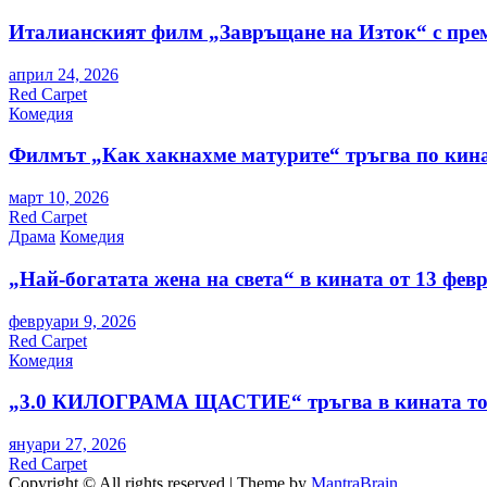
Италианският филм „Завръщане на Изток“ с пре
април 24, 2026
Red Carpet
Комедия
Филмът „Как хакнахме матурите“ тръгва по кина
март 10, 2026
Red Carpet
Драма
Комедия
„Най-богатата жена на света“ в кината от 13 фев
февруари 9, 2026
Red Carpet
Комедия
„3.0 КИЛОГРАМА ЩАСТИЕ“ тръгва в кината то
януари 27, 2026
Red Carpet
Copyright © All rights reserved | Theme by
MantraBrain