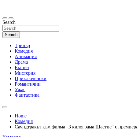
Skip
to
content
Search
Search
Трилър
Комедия
Анимация
Драма
Екшън
Мистерия
Приключенски
Романтични
Ужас
Фантастика
Home
Комедия
Саундтракът към филма „3 килограма Щастие“ с премиер