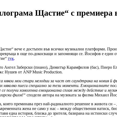
илограма Щастие“ с премиера 
астие“ вече е достъпен във всички музикални платформи. Прои
превръща в още по-докосващи и запомнящи се. Йосифов е един о
стие“
тук
.
оито Ангел Заберски (пиано), Димитър Карамфилов (бас), Пиеро 
кс Нушев от ANP Music Production.
са някои мои стари мелодии за част от саундтрака на новия й
ах няколко пиеси специално за тези моменти. Емоционалните посл
е се получи хомогенна емоционална сплав между действие и музи
лгарски филм!“
сподели автора на музиката за филма Михаил Йо
ято преминава през най-радикалното решение в живота си – да
а съвременната жена не само у нас – между обществения натиск, б
авя една история, близка до зрителя, базирана на истински случ