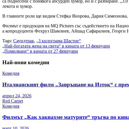
са поднесени с понякога абсурден хумор, но и с разбиране. 
лекота и хумор.
В главните роли ще видим Стефка Янорова, Дария Симеонова, 
Филмът е продукция на MQ Pictures със съдействието на Нац
а копродуценти Фехруз Шамлиев, Айшад Сафаралиев, Георги Н
Tags:
Саундтрак
,
„3 килограма Щастие“
Навигация
„Най-богатата жена на света“ в кината от 13 февруари
„Помилване“ в кината от 27 февруари
Най-нови комедии
Комедия
Италианският филм „Завръщане на Изток“ с пре
април 24, 2026
Red Carpet
Комедия
Филмът „Как хакнахме матурите“ тръгва по кина
март 10, 2026