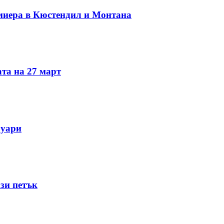
миера в Кюстендил и Монтана
та на 27 март
руари
зи петък