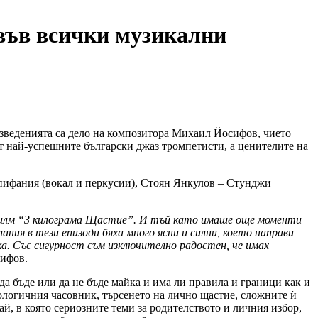
във всички музикални
зведенията са дело на композитора Михаил Йосифов, чието
т най-успешните български джаз тромпетисти, а ценителите на
Епифания (вокал и перкусии), Стоян Янкулов – Стунджи
 филм “3 килограма Щастие”. И тъй като имаше още моменти
ания в тези епизоди бяха много ясни и силни, което направи
ка. Със сигурност съм изключително радостен, че имах
сифов.
 бъде или да не бъде майка и има ли правила и граници как и
иологичния часовник, търсенето на лично щастие, сложните ѝ
ай, в която сериозните теми за родителството и личния избор,