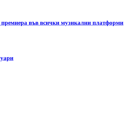
 премиера във всички музикални платформи
руари