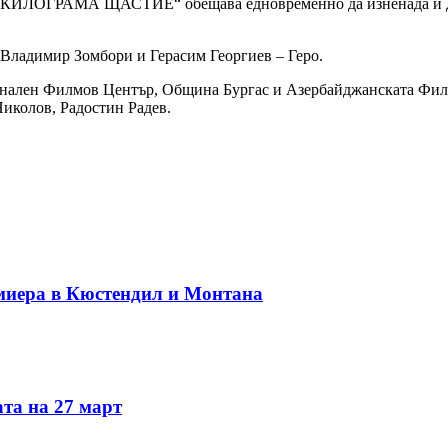
„3.0 КИЛОГРАМА ЩАСТИЕ“ обещава едновременно да изненада и д
Владимир Зомбори и Герасим Георгиев – Геро.
ионален Филмов Център, Община Бургас и Азербайджанската Фи
иколов, Радостин Радев.
миера в Кюстендил и Монтана
та на 27 март