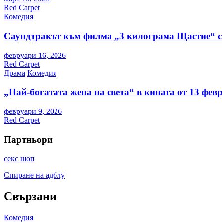
Red Carpet
Комедия
Саундтракът към филма „3 килограма Щастие“ с
февруари 16, 2026
Red Carpet
Драма
Комедия
„Най-богатата жена на света“ в кината от 13 фев
февруари 9, 2026
Red Carpet
Партньори
секс шоп
Спиране на адблу
Свързани
Комедия