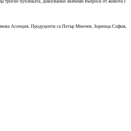
а трогне публиката, докосвайки значими въпроси от живота с
лмова Агенция. Продуценти са Петър Минчев, Зорница София,