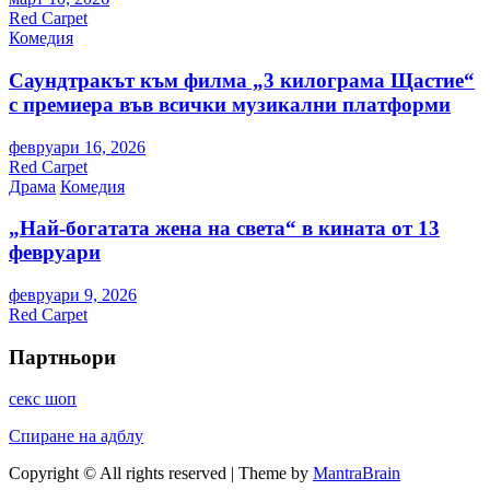
Red Carpet
Комедия
Саундтракът към филма „3 килограма Щастие“
с премиера във всички музикални платформи
февруари 16, 2026
Red Carpet
Драма
Комедия
„Най-богатата жена на света“ в кината от 13
февруари
февруари 9, 2026
Red Carpet
Партньори
секс шоп
Спиране на адблу
Copyright © All rights reserved | Theme by
MantraBrain