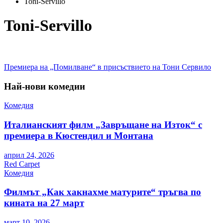
Toni-Servillo
Toni-Servillo
Навигация
Премиера на „Помилване“ в присъствието на Тони Сервило
Най-нови комедии
Комедия
Италианският филм „Завръщане на Изток“ с
премиера в Кюстендил и Монтана
април 24, 2026
Red Carpet
Комедия
Филмът „Как хакнахме матурите“ тръгва по
кината на 27 март
март 10, 2026