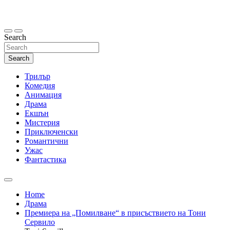
Skip
to
content
Search
Search
Трилър
Комедия
Анимация
Драма
Екшън
Мистерия
Приключенски
Романтични
Ужас
Фантастика
Home
Драма
Премиера на „Помилване“ в присъствието на Тони
Сервило