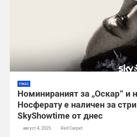
УЖАС
Номинираният за „Оскар“ и 
Носферату е наличен за стр
SkyShowtime от днес
август 4, 2025
Red Carpet