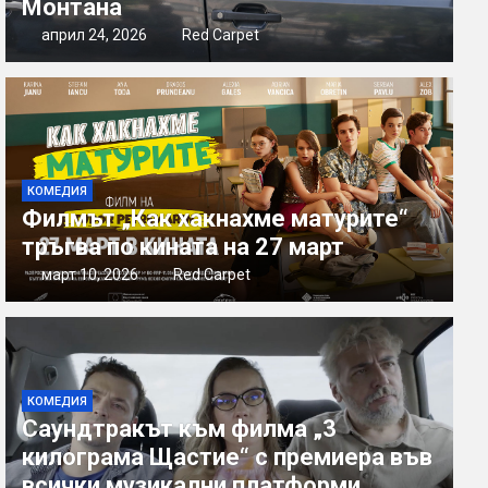
Монтана
април 24, 2026
Red Carpet
КОМЕДИЯ
Филмът „Как хакнахме матурите“
тръгва по кината на 27 март
март 10, 2026
Red Carpet
КОМЕДИЯ
Саундтракът към филма „3
килограма Щастие“ с премиера във
всички музикални платформи