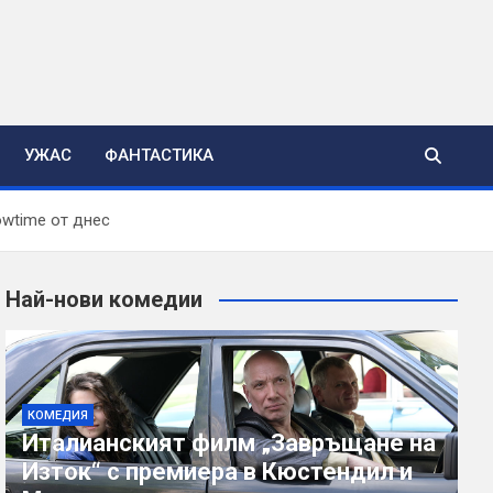
УЖАС
ФАНТАСТИКА
owtime от днес
Най-нови комедии
КОМЕДИЯ
Италианският филм „Завръщане на
Изток“ с премиера в Кюстендил и