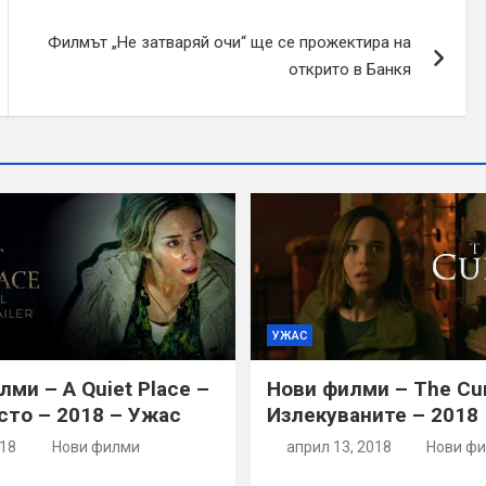
Филмът „Не затваряй очи“ ще се прожектира на
открито в Банкя
УЖАС
ми – A Quiet Place –
Нови филми – The Cu
сто – 2018 – Ужас
Излекуваните – 2018
018
Нови филми
април 13, 2018
Нови ф