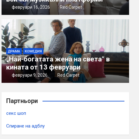
февруари 16, 2026
Red Carpet
ДРАМА
КОМЕДИЯ
„Най-богатата жена на света“ в
кината от 13 февруари
февруари 9, 2026
Red Carpet
Партньори
секс шоп
Спиране на адблу