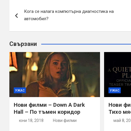
Навигация
Кога се налага компютърна диагностика на
автомобил?
Свързани
УЖАС
УЖАС
Нови филми – Down A Dark
Нови фил
Hall – По тъмен коридор
Тихо мя
юни 18, 2018
Нови филми
май 8, 2