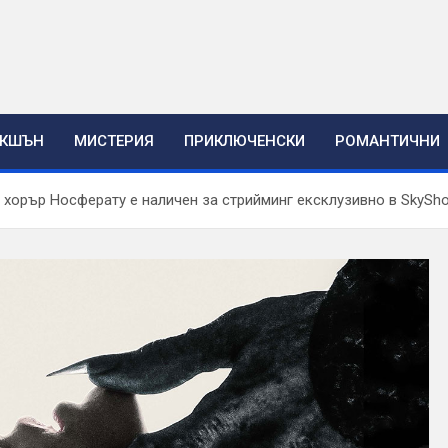
ЕКШЪН
МИСТЕРИЯ
ПРИКЛЮЧЕНСКИ
РОМАНТИЧНИ
 хорър Носферату е наличен за стрийминг ексклузивно в SkySh