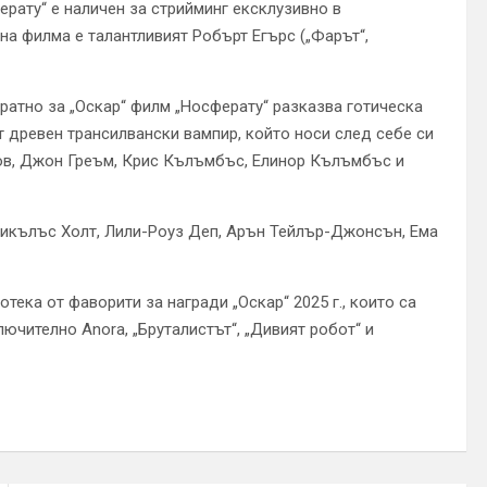
ерату“ е наличен за стрийминг ексклузивно в
на филма е талантливият Робърт Егърс („Фарът“,
ратно за „Оскар“ филм „Носферату“ разказва готическа
т древен трансилвански вампир, който носи след себе си
ов, Джон Греъм, Крис Кълъмбъс, Елинор Кълъмбъс и
Никълъс Холт, Лили-Роуз Деп, Арън Тейлър-Джонсън, Ема
ека от фаворити за награди „Оскар“ 2025 г., които са
лючително Anora, „Бруталистът“, „Дивият робот“ и