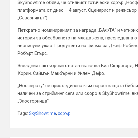
SkyShowtime обяви, че стилният готически хорър „Носф
платформата от днес – 4 август. Сценарист и режисьор 
„Севернякът“).
Петкратно номинираният за награда „БАФТА“ и четирик
история за обсебването на млада жена, преследвана о
неописуем ужас. Продуценти на филма са Джеф Робин
Робърт Егърс.
Звездният актьорски състав включва Бил Скарсгард, 
Корин, Саймън Макбърни и Уилем Дефо.
„Носферату“ се присъединява към нарастващата библиот
налични за стрийминг сега или скоро в SkyShowtime, вк
„Злосторница“.
Tags:
SkyShowtime
,
хорър