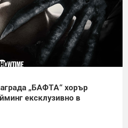
награда „БАФТА“ хорър
ийминг ексклузивно в