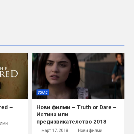
УЖАС
red –
Нови филми – Truth or Dare –
Истина или
предизвикателство 2018
илми
март 17, 2018
Нови филми