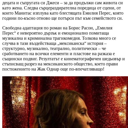
децата и съпругата си Джеси – за да продължи сам живота си
като жена. Следва сърцераздирателна поредица от сцени, от
които Манитас изплува като блестящата Емилия Перес, която
години по-късно отново ще потърси път към семейството си.
Свободна адаптация по роман на Борис Расон, „Емилия
Перес“ е невероятно дързък и емоционално помитаща
музикална и криминална трагикомедия. Толкова много се
случва в тази въздействаща „мексиканска“ история –
структурно, музикално, театрално, политически – че
сработването на всички елементи и пластове на разказа е
същински подвиг. Резултатът е кинематографичен шедьовър и
стъписващ разрез на мексиканското общество, което прави
постижението на Жак Одиар още по-впечатляващо!