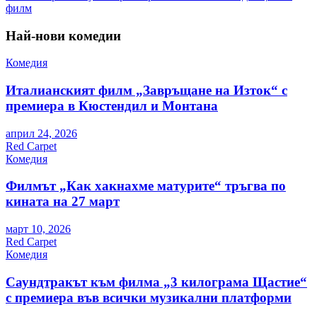
филм
Най-нови комедии
Комедия
Италианският филм „Завръщане на Изток“ с
премиера в Кюстендил и Монтана
април 24, 2026
Red Carpet
Комедия
Филмът „Как хакнахме матурите“ тръгва по
кината на 27 март
март 10, 2026
Red Carpet
Комедия
Саундтракът към филма „3 килограма Щастие“
с премиера във всички музикални платформи