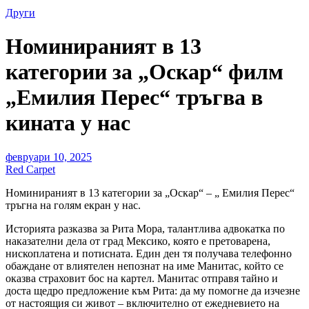
Други
Номинираният в 13
категории за „Оскар“ филм
„Емилия Перес“ тръгва в
кината у нас
февруари 10, 2025
Red Carpet
Н
оминираният в 13 категории за „Оскар“ – „ Емилия Перес“
тръгна на голям екран у нас.
Историята разказва за Рита Мора, талантлива адвокатка по
наказателни дела от град Мексико, която е претоварена,
нископлатена и потисната. Един ден тя получава телефонно
обаждане от влиятелен непознат на име Манитас, който се
оказва страховит бос на картел. Манитас отправя тайно и
доста щедро предложение към Рита: да му помогне да изчезне
от настоящия си живот – включително от ежедневието на