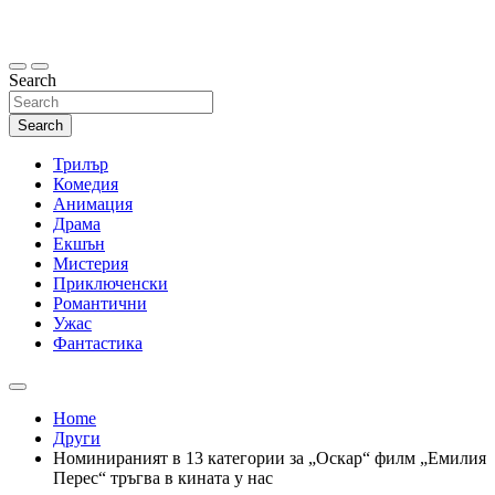
Skip
to
content
Search
Search
Трилър
Комедия
Анимация
Драма
Екшън
Мистерия
Приключенски
Романтични
Ужас
Фантастика
Home
Други
Номинираният в 13 категории за „Оскар“ филм „Емилия
Перес“ тръгва в кината у нас