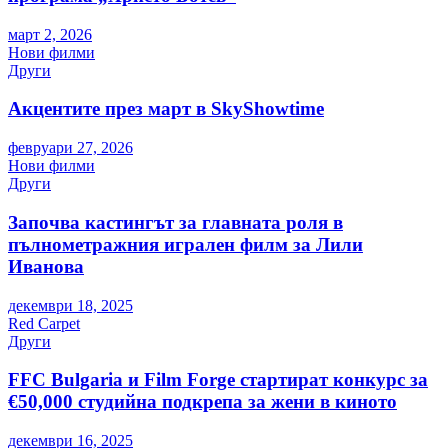
март 2, 2026
Нови филми
Други
Акцентите през март в SkyShowtime
февруари 27, 2026
Нови филми
Други
Започва кастингът за главната роля в
пълнометражния игрален филм за Лили
Иванова
декември 18, 2025
Red Carpet
Други
FFC Bulgaria и Film Forge стартират конкурс за
€50,000 студийна подкрепа за жени в киното
декември 16, 2025