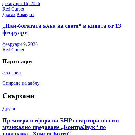
февруари 16, 2026
Red Carpet
Драма
Комедия
„Най-богатата жена на света“ в кината от 13
февруари
февруари 9, 2026
Red Carpet
Партньори
секс шоп
Спиране на адблу
Свързани
Други
Премиера в ефира на БНР: стартира новото
музикално предаване „КонтраЗвук“ по
програма „Христо Ботев“