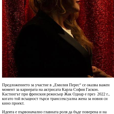
Предложението за участие в „Емилия Перес“ се оказва важен
момент за
кариерата
на актрисата Карла София Гаскон.
Кастингът при френския режисьор Жак Одиар е през 2022 г.,
когато той всъщност търси транссексуална жена за новия си
кино проект.
Идеята е първоначално главната роля да бъде поверена и на