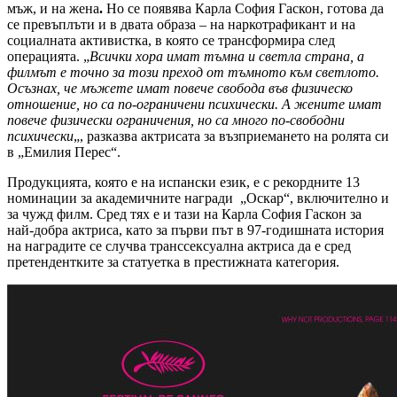
мъж, и на
жена
.
Но се появява Карла София Гаскон, готова да
се превъплъти и в двата образа – на наркотрафикант и на
социалната активистка, в която се трансформира след
операцията. „
Всички хора имат тъмна и светла страна, а
филмът е точно за този преход от тъмното към светлото.
Осъзнах, че мъжете имат повече свобода във физическо
отношение, но са по-ограничени психически. А жените имат
повече физически ограничения, но са много по-свободни
психически
„, разказва актрисата за възприемането на ролята си
в „Емилия Перес“.
Продукцията, която е на испански език, е с рекордните 13
номинации за академичните награди „Оскар“, включително и
за чужд филм. Сред тях е и тази на Карла София Гаскон за
най-добра актриса, като за първи път в 97-годишната история
на наградите се случва транссексуална актриса да е сред
претендентките за статуетка в престижната категория.