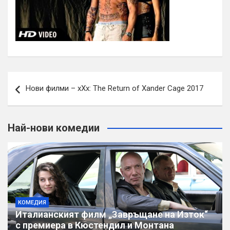
Навигация
Нови филми – xXx: The Return of Xander Cage 2017
Най-нови комедии
КОМЕДИЯ
Италианският филм „Завръщане на Изток“
с премиера в Кюстендил и Монтана