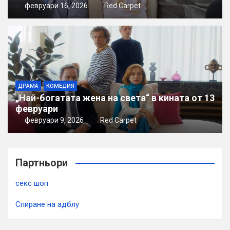
февруари 16, 2026
Red Carpet
ДРАМА
КОМЕДИЯ
„Най-богатата жена на света“ в кината от 13
февруари
февруари 9, 2026
Red Carpet
Партньори
секс шоп
Спиране на адблу