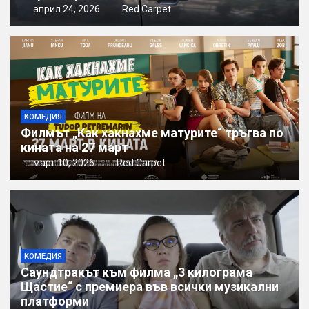
април 24, 2026
Red Carpet
КОМЕДИЯ
Филмът „Как хакнахме матурите“ тръгва по
кината на 27 март
март 10, 2026
Red Carpet
КОМЕДИЯ
Саундтракът към филма „3 килограма
Щастие“ с премиера във всички музикални
платформи