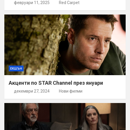
февруари 11, 2025
Red Carpet
ЕКШЪН
Акценти по STAR Channel през януари
декември 27, 2024
Нови филми