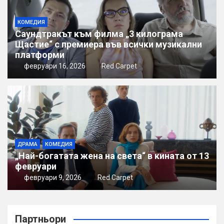
КОМЕДИЯ
Саундтракът към филма „3 килограма
Щастие“ с премиера във всички музикални
платформи
февруари 16, 2026
Red Carpet
ДРАМА
КОМЕДИЯ
„Най-богатата жена на света“ в кината от 13
февруари
февруари 9, 2026
Red Carpet
Партньори