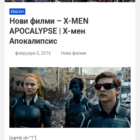
ЕКШЪН
Нови филми – X-MEN
APOCALYPSE | X-мен
Апокалипсис
февруари 5, 2016
Нови филми
[sgmb id=“1″]