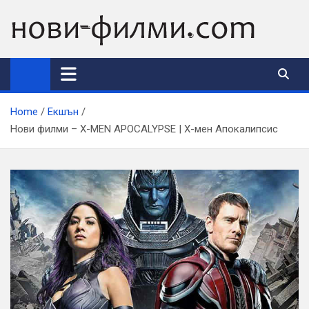
Skip
to
content
Home
Екшън
Нови филми – X-MEN APOCALYPSE | X-мен Апокалипсис