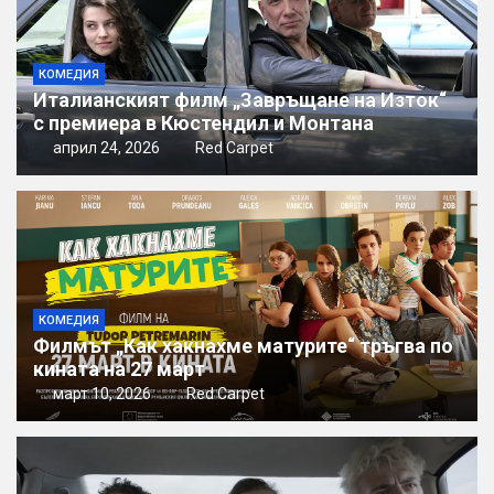
КОМЕДИЯ
Италианският филм „Завръщане на Изток“
с премиера в Кюстендил и Монтана
април 24, 2026
Red Carpet
КОМЕДИЯ
Филмът „Как хакнахме матурите“ тръгва по
кината на 27 март
март 10, 2026
Red Carpet