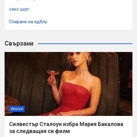
секс шоп
Спиране на адблу
Свързани
ЕКШЪН
Силвестър Сталоун избра Мария Бакалова
за следващия си филм