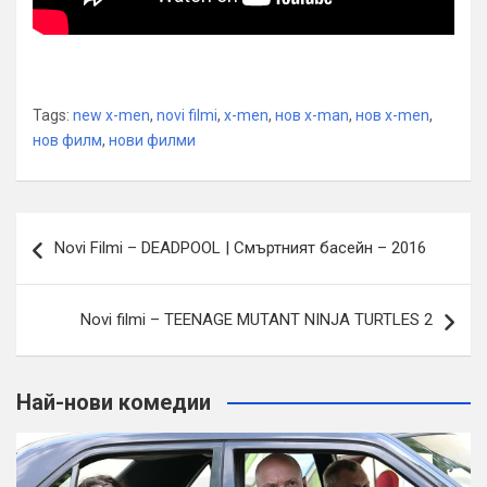
Tags:
new x-men
,
novi filmi
,
x-men
,
нов x-man
,
нов x-men
,
нов филм
,
нови филми
Навигация
Novi Filmi – DEADPOOL | Смъртният басейн – 2016
Novi filmi – TEENAGE MUTANT NINJA TURTLES 2
Най-нови комедии