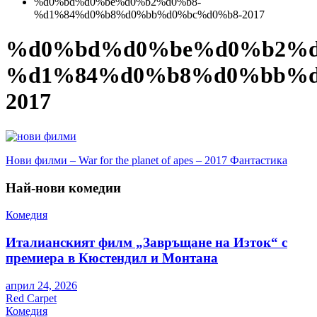
%d0%bd%d0%be%d0%b2%d0%b8-
%d1%84%d0%b8%d0%bb%d0%bc%d0%b8-2017
%d0%bd%d0%be%d0%b2%d
%d1%84%d0%b8%d0%bb%d
2017
Навигация
Нови филми – War for the planet of apes – 2017 Фантастика
Най-нови комедии
Комедия
Италианският филм „Завръщане на Изток“ с
премиера в Кюстендил и Монтана
април 24, 2026
Red Carpet
Комедия