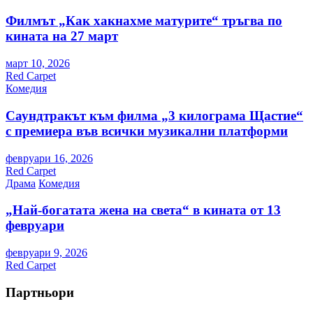
Филмът „Как хакнахме матурите“ тръгва по
кината на 27 март
март 10, 2026
Red Carpet
Комедия
Саундтракът към филма „3 килограма Щастие“
с премиера във всички музикални платформи
февруари 16, 2026
Red Carpet
Драма
Комедия
„Най-богатата жена на света“ в кината от 13
февруари
февруари 9, 2026
Red Carpet
Партньори