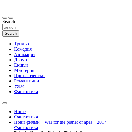
Skip
to
content
Search
Search
Трилър
Комедия
Анимация
Драма
Екшън
Мистерия
Приключенски
Романтични
Ужас
Фантастика
Home
Фантастика
Нови филми – War for the planet of apes – 2017
Фантастика