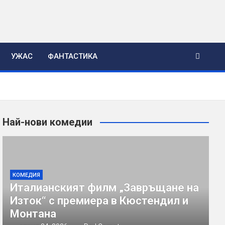
УЖАС
ФАНТАСТИКА
Най-нови комедии
КОМЕДИЯ
Италианският филм „Завръщане на
Изток“ с премиера в Кюстендил и
Монтана