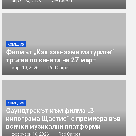
април 24, 2026
Red Carpet
КОМЕДИЯ
Филмът „Как хакнахме матурите“
тръгва по кината на 27 март
март 10, 2026
Red Carpet
КОМЕДИЯ
Саундтракът към филма „3
килограма Щастие“ с премиера във
всички музикални платформи
февруари 16, 2026
Red Carpet